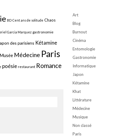
Art
ie
Chaos
BD
Cent ans de solitude
Blog
Burnout
gastronomie
riel Garcia Marquez
Cinéma
Kétamine
apon des parisiens
Entomologie
Paris
Médecine
Musée
Gastronomie
Romance
poésie
Informatique
e
restaurant
Japon
Kétamine
Khat
Littérature
Médecine
Musique
Non classé
Paris