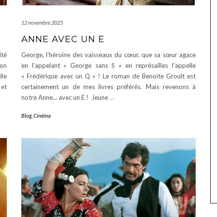
12 novembre 2025
ANNE AVEC UN E
ité
George, l’héroïne des vaisseaux du cœur, que sa sœur agace
bon
en l’appelant « George sans S » en représailles l’appelle
lle
« Frédérique avec un Q » ! Le roman de Benoite Groult est
 et
certainement un de mes livres préférés. Mais revenons à
notre Anne… avec un E ! Jeune
…
Blog
,
Cinéma