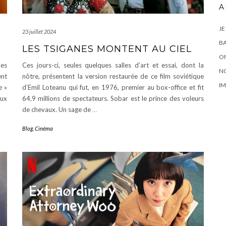
A
JE
23 juillet 2024
BA
LES TSIGANES MONTENT AU CIEL
ON
les
Ces jours-ci, seules quelques salles d’art et essai, dont la
N
nt
nôtre, présentent la version restaurée de ce film soviétique
IM
e »
d’Emil Loteanu qui fut, en 1976, premier au box-office et fit
aux
64,9 millions de spectateurs. Sobar est le prince des voleurs
de chevaux. Un sage de
…
Blog
,
Cinéma