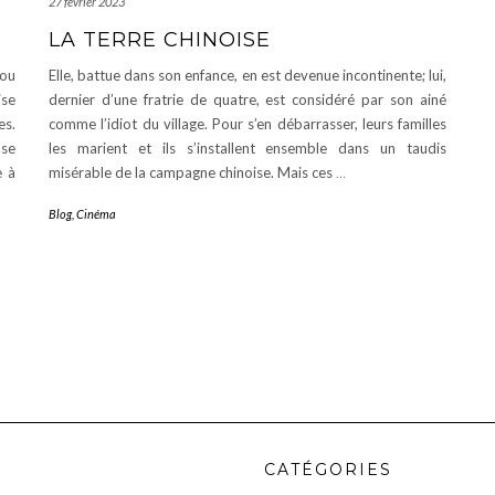
27 février 2023
LA TERRE CHINOISE
bou
Elle, battue dans son enfance, en est devenue incontinente; lui,
ise
dernier d’une fratrie de quatre, est considéré par son ainé
es.
comme l’idiot du village. Pour s’en débarrasser, leurs familles
 se
les marient et ils s’installent ensemble dans un taudis
e à
misérable de la campagne chinoise. Mais ces
…
Blog
,
Cinéma
CATÉGORIES