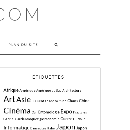
COM
PLAN DU SITE
ÉTIQUETTES
Afrique
Amérique
Amérique du Sud
Architecture
Art
Asie
Chine
Chaos
BD
Cent ans de solitude
Cinéma
Expo
Entomologie
Dali
Fractales
Guerre
gastronomie
Gabriel Garcia Marquez
Humour
Japon
Informatique
Japon
insectes
Italie