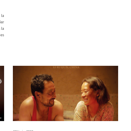
 la
ier
 la
les