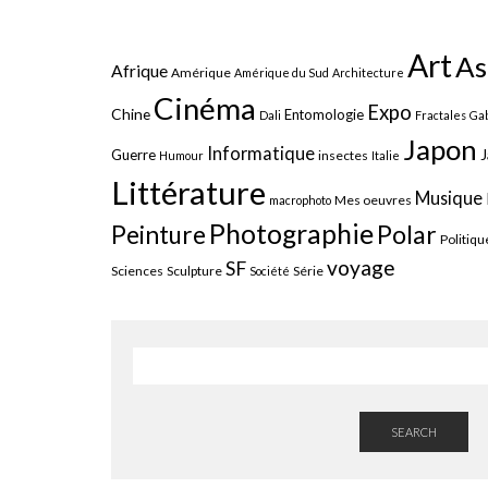
Art
As
Afrique
Amérique
Amérique du Sud
Architecture
Cinéma
Expo
Chine
Entomologie
Dali
Fractales
Gab
Japon
Informatique
J
Guerre
insectes
Humour
Italie
Littérature
Musique
Mes oeuvres
macrophoto
Photographie
Polar
Peinture
Politiqu
voyage
SF
Sciences
Sculpture
Série
Société
SEARCH