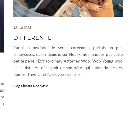
12 mai 2023
DIFFÉRENTE
Parmi la myriade de séries coréennes, parfois un peu
ennuyeuses, qu’on déniche sur Netflix, ne manquez pas cette
petite perle : Extraordinary Attorney Woo. Woo Young-woo
est autiste. Au désespoir de son père, qui a abandonné des
études d’avocat et l’a élevée seul, elle a
…
and
Blog
,
Cinéma
,
Non classé
lad
ure
m »