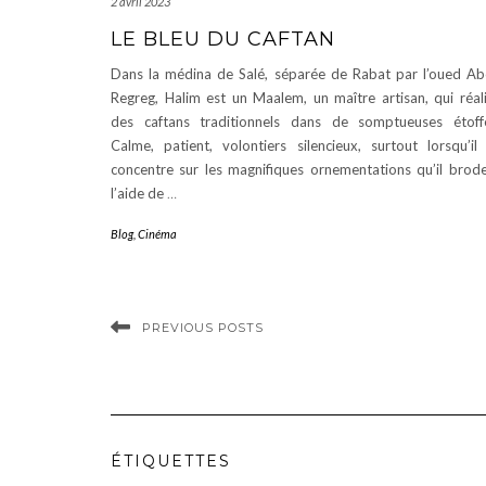
2 avril 2023
LE BLEU DU CAFTAN
Dans la médina de Salé, séparée de Rabat par l’oued A
Regreg, Halim est un Maalem, un maître artisan, qui réal
des caftans traditionnels dans de somptueuses étoff
Calme, patient, volontiers silencieux, surtout lorsqu’il
concentre sur les magnifiques ornementations qu’il brod
l’aide de
…
Blog
,
Cinéma
PREVIOUS POSTS
ÉTIQUETTES