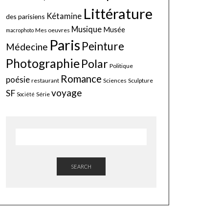
Littérature
Kétamine
des parisiens
Musique
Musée
Mes oeuvres
macrophoto
Paris
Peinture
Médecine
Photographie
Polar
Politique
Romance
poésie
restaurant
Sciences
Sculpture
voyage
SF
Série
Société
SEARCH