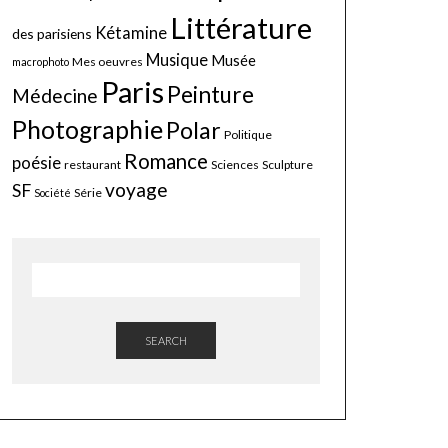
Littérature
Kétamine
des parisiens
Musique
Musée
Mes oeuvres
macrophoto
Paris
Peinture
Médecine
Photographie
Polar
Politique
Romance
poésie
restaurant
Sciences
Sculpture
voyage
SF
Série
Société
SEARCH