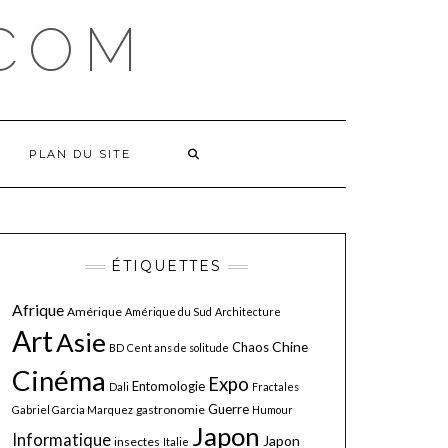
COM
PLAN DU SITE
ÉTIQUETTES
Afrique
Amérique
Amérique du Sud
Architecture
Art
Asie
Chine
Chaos
BD
Cent ans de solitude
Cinéma
Expo
Entomologie
Dali
Fractales
Guerre
gastronomie
Gabriel Garcia Marquez
Humour
Japon
Informatique
Japon
insectes
Italie