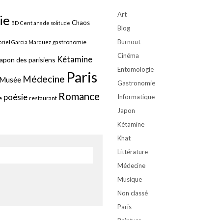
Art
ie
Chaos
BD
Cent ans de solitude
Blog
Burnout
gastronomie
riel Garcia Marquez
Cinéma
Kétamine
apon des parisiens
Entomologie
Paris
Médecine
Musée
Gastronomie
Romance
poésie
Informatique
e
restaurant
Japon
Kétamine
Khat
Littérature
Médecine
Musique
Non classé
Paris