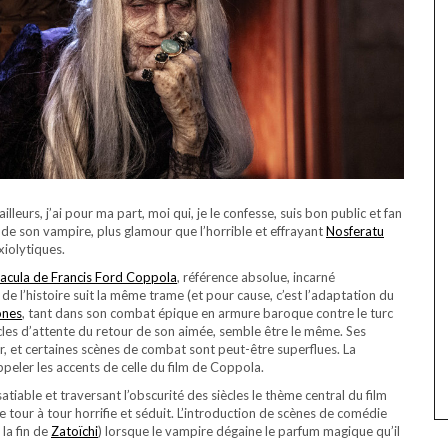
ailleurs, j’ai pour ma part, moi qui, je le confesse, suis bon public et fan
de son vampire, plus glamour que l’horrible et effrayant
Nosferatu
xiolytiques.
acula de Francis Ford Coppola
, référence absolue, incarné
de l’histoire suit la même trame (et pour cause, c’est l’adaptation du
ones
, tant dans son combat épique en armure baroque contre le turc
ècles d’attente du retour de son aimée, semble être le même. Ses
air, et certaines scènes de combat sont peut-être superflues. La
peler les accents de celle du film de Coppola.
atiable et traversant l’obscurité des siècles le thème central du film
 tour à tour horrifie et séduit. L’introduction de scènes de comédie
la fin de
Zatoïchi
) lorsque le vampire dégaine le parfum magique qu’il