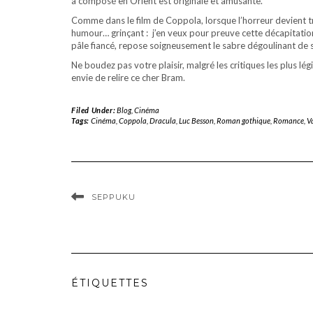
a composé en Orient est originale et amusante.
Comme dans le film de Coppola, lorsque l’horreur devient tr
humour… grinçant : j’en veux pour preuve cette décapitation 
pâle fiancé, repose soigneusement le sabre dégoulinant de sa
Ne boudez pas votre plaisir, malgré les critiques les plus lég
envie de relire ce cher Bram.
Filed Under:
Blog
,
Cinéma
Tags:
Cinéma
,
Coppola
,
Dracula
,
Luc Besson
,
Roman gothique
,
Romance
,
V
SEPPUKU
ÉTIQUETTES