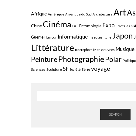
Art
As
Afrique
Amérique
Amérique du Sud
Architecture
Cinéma
Expo
Chine
Entomologie
Dali
Fractales
Gab
Japon
Informatique
J
Guerre
insectes
Humour
Italie
Littérature
Musique
Mes oeuvres
macrophoto
Photographie
Polar
Peinture
Politiqu
voyage
SF
Sciences
Sculpture
Série
Société
SEARCH