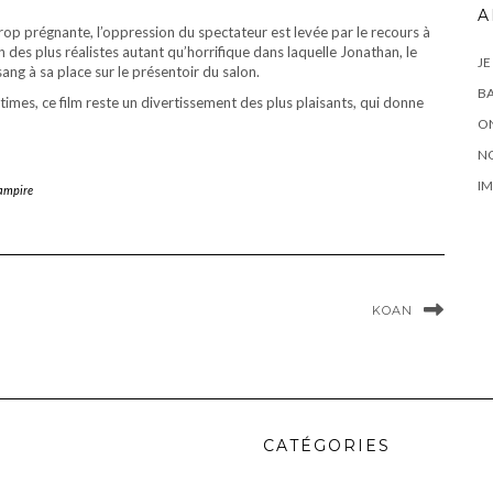
A
op prégnante, l’oppression du spectateur est levée par le recours à
des plus réalistes autant qu’horrifique dans laquelle Jonathan, le
JE
ng à sa place sur le présentoir du salon.
BA
itimes, ce film reste un divertissement des plus plaisants, qui donne
ON
N
IM
ampire
KOAN
CATÉGORIES