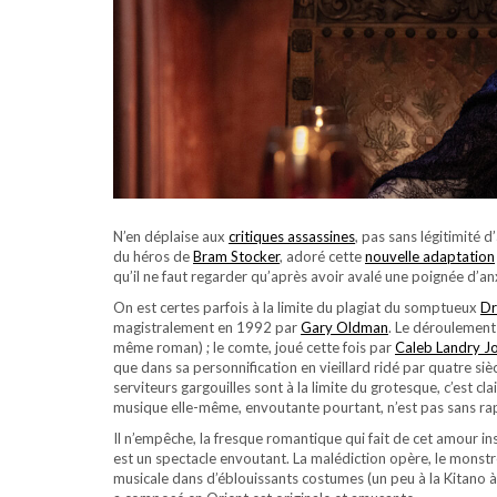
N’en déplaise aux
critiques assassines
, pas sans légitimité d’
du héros de
Bram Stocker
, adoré cette
nouvelle adaptation
qu’il ne faut regarder qu’après avoir avalé une poignée d’an
On est certes parfois à la limite du plagiat du somptueux
Dr
magistralement en 1992 par
Gary Oldman
. Le déroulement 
même roman) ; le comte, joué cette fois par
Caleb Landry J
que dans sa personnification en vieillard ridé par quatre si
serviteurs gargouilles sont à la limite du grotesque, c’est cl
musique elle-même, envoutante pourtant, n’est pas sans rap
Il n’empêche, la fresque romantique qui fait de cet amour ins
est un spectacle envoutant. La malédiction opère, le monstre
musicale dans d’éblouissants costumes (un peu à la Kitano à 