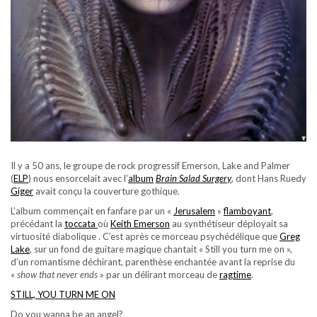
Il y a 50 ans, le groupe de rock progressif Emerson, Lake and Palmer
(
ELP
) nous ensorcelait avec l’
album
Brain Salad Surgery
, dont Hans Ruedy
Giger
avait conçu la couverture gothique.
L’album commençait en fanfare par un «
Jerusalem
»
flamboyant
,
précédant la
toccata
où
Keith Emerson
au synthétiseur déployait sa
virtuosité diabolique . C’est après ce morceau psychédélique que
Greg
Lake
, sur un fond de guitare magique chantait « Still you turn me on »,
d’un romantisme déchirant, parenthèse enchantée avant la reprise du
«
show that never ends
» par un délirant morceau de
ragtime
.
STILL, YOU TURN ME ON
Do you wanna be an angel?