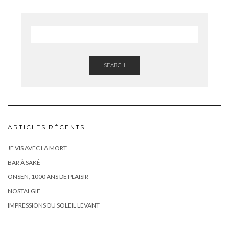
SEARCH
ARTICLES RÉCENTS
JE VIS AVEC LA MORT.
BAR À SAKÉ
ONSEN, 1000 ANS DE PLAISIR
NOSTALGIE
IMPRESSIONS DU SOLEIL LEVANT