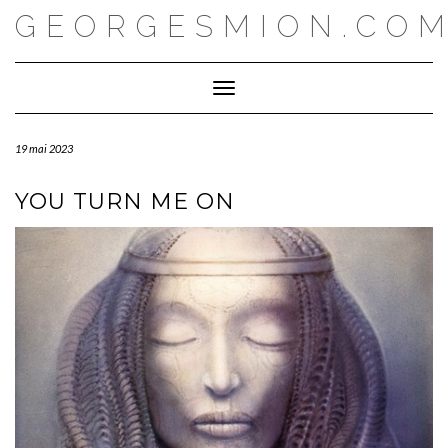
Skip
GEORGESMION.CO
to
content
Toggle Navigation
19 mai 2023
YOU TURN ME ON