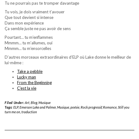
Tu ne pourrais pas te tromper davantage
Tu vois, je dois vraiment t’avouer
Que tout devient si intense
Dans mon expérience
Ça semble juste ne pas avoir de sens
Pourtant… tu m’enflammes
Mmmm… tu m’allumes, oui
Mmmm… tu m’ensorcelles
D’autres morceaux extraordinaires d’ELP où Lake donne le meilleur de
lui-même :
Take a pebble
Lucky man
From the Beginning
C’est la vie
Filed Under:
Art
,
Blog
,
Musique
Tags:
ELP
,
Emerson Lake and Palmer
,
Musique
,
poésie
,
Rock progressif
,
Romance
,
Still you
turn me on
,
traduction