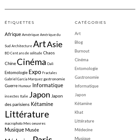
ÉTIQUETTES
CATÉGORIES
Art
Afrique
Amérique
Amérique du
Art
Asie
Blog
Sud
Architecture
Burnout
Chaos
BD
Cent ans de solitude
Cinéma
Cinéma
Chine
Dali
Entomologie
Expo
Entomologie
Fractales
Gastronomie
gastronomie
Gabriel Garcia Marquez
Informatique
Guerre
Informatique
Humour
Japon
Japon
Japon
insectes
Italie
Kétamine
Kétamine
des parisiens
Littérature
Khat
Littérature
Mes oeuvres
macrophoto
Musique
Musée
Médecine
Paris
Musique