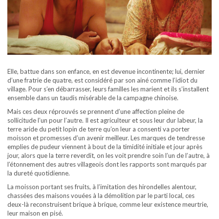
Elle, battue dans son enfance, en est devenue incontinente; lui, dernier
d’une fratrie de quatre, est considéré par son ainé comme l’idiot du
village. Pour s’en débarrasser, leurs familles les marient et ils s’installent
ensemble dans un taudis misérable de la campagne chinoise.
Mais ces deux réprouvés se prennent d’une affection pleine de
sollicitude l’un pour l’autre. Il est agriculteur et sous leur dur labeur, la
terre aride du petit lopin de terre qu’on leur a consenti va porter
moisson et promesses d’un avenir meilleur. Les marques de tendresse
emplies de pudeur viennent à bout de la timidité initiale et jour après
jour, alors que la terre reverdit, on les voit prendre soin l’un de l’autre, à
l’étonnement des autres villageois dont les rapports sont marqués par
la dureté quotidienne.
La moisson portant ses fruits, à l’imitation des hirondelles alentour,
chassées des maisons vouées à la démolition par le parti local, ces
deux-là reconstruisent brique à brique, comme leur existence meurtrie,
leur maison en pisé.