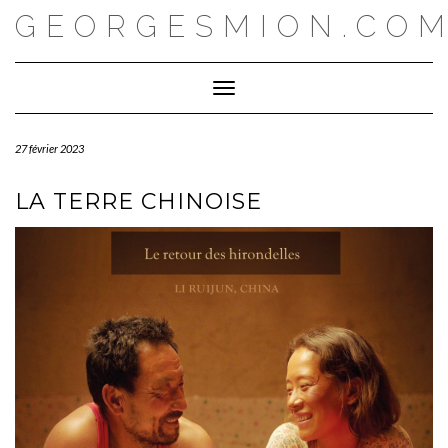
Skip
GEORGESMION.CO
to
content
Toggle Navigation
27 février 2023
LA TERRE CHINOISE