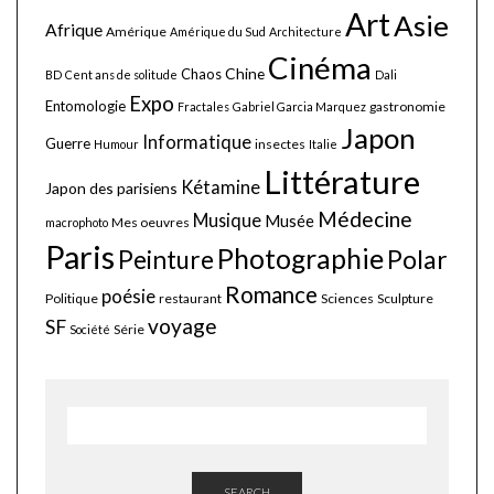
Art
Asie
Afrique
Amérique
Amérique du Sud
Architecture
Cinéma
Chine
Chaos
BD
Cent ans de solitude
Dali
Expo
Entomologie
gastronomie
Fractales
Gabriel Garcia Marquez
Japon
Informatique
Guerre
insectes
Humour
Italie
Littérature
Kétamine
Japon des parisiens
Médecine
Musique
Musée
Mes oeuvres
macrophoto
Paris
Photographie
Polar
Peinture
Romance
poésie
Politique
restaurant
Sciences
Sculpture
voyage
SF
Série
Société
SEARCH