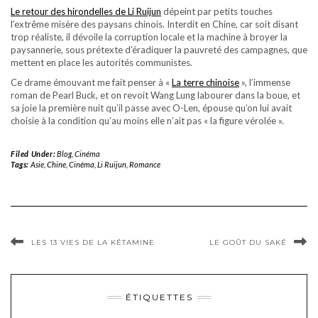
Le retour des hirondelles de Li Ruijun
dépeint par petits touches
l’extrême misère des paysans chinois. Interdit en Chine, car soit disant
trop réaliste, il dévoile la corruption locale et la machine à broyer la
paysannerie, sous prétexte d’éradiquer la pauvreté des campagnes, que
mettent en place les autorités communistes.
Ce drame émouvant me fait penser à «
La terre chinoise
», l’immense
roman de Pearl Buck, et on revoit Wang Lung labourer dans la boue, et
sa joie la première nuit qu’il passe avec O-Len, épouse qu’on lui avait
choisie à la condition qu’au moins elle n’ait pas « la figure vérolée ».
Filed Under:
Blog
,
Cinéma
Tags:
Asie
,
Chine
,
Cinéma
,
Li Ruijun
,
Romance
LES 13 VIES DE LA KÉTAMINE
LE GOÛT DU SAKÉ
ÉTIQUETTES