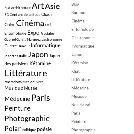
Art
Asie
Blog
Sud
Architecture
Burnout
Chaos
BD
Cent ans de solitude
Cinéma
Cinéma
Chine
Dali
Entomologie
Expo
Entomologie
Fractales
Gastronomie
gastronomie
Gabriel Garcia Marquez
Informatique
Guerre
Informatique
Humour
Japon
Japon
Japon
insectes
Italie
Kétamine
Kétamine
des parisiens
Littérature
Khat
Littérature
Mes oeuvres
macrophoto
Musique
Musée
Médecine
Paris
Musique
Médecine
Non classé
Peinture
Paris
Photographie
Peinture
Polar
poésie
Politique
Photographie