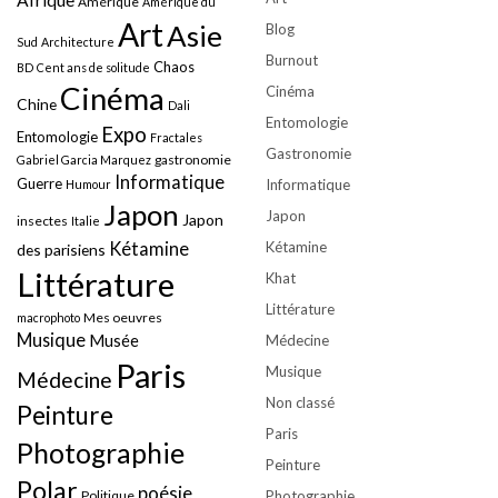
Amérique
Amérique du
Art
Asie
Blog
Sud
Architecture
Burnout
Chaos
BD
Cent ans de solitude
Cinéma
Cinéma
Chine
Dali
Entomologie
Expo
Entomologie
Fractales
Gastronomie
gastronomie
Gabriel Garcia Marquez
Informatique
Guerre
Informatique
Humour
Japon
Japon
Japon
insectes
Italie
Kétamine
Kétamine
des parisiens
Littérature
Khat
Littérature
Mes oeuvres
macrophoto
Musique
Musée
Médecine
Paris
Musique
Médecine
Non classé
Peinture
Paris
Photographie
Peinture
Polar
poésie
Politique
Photographie