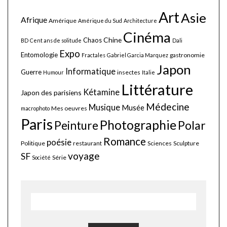
Art
Asie
Afrique
Amérique
Amérique du Sud
Architecture
Cinéma
Chine
Chaos
BD
Cent ans de solitude
Dali
Expo
Entomologie
gastronomie
Fractales
Gabriel Garcia Marquez
Japon
Informatique
Guerre
insectes
Humour
Italie
Littérature
Kétamine
Japon des parisiens
Médecine
Musique
Musée
Mes oeuvres
macrophoto
Paris
Photographie
Polar
Peinture
Romance
poésie
Politique
restaurant
Sciences
Sculpture
voyage
SF
Série
Société