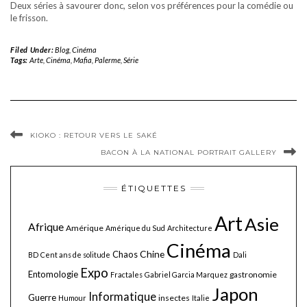
Deux séries à savourer donc, selon vos préférences pour la comédie ou
le frisson.
Filed Under:
Blog
,
Cinéma
Tags:
Arte
,
Cinéma
,
Mafia
,
Palerme
,
Série
KIOKO : RETOUR VERS LE SAKÉ
BACON À LA NATIONAL PORTRAIT GALLERY
ÉTIQUETTES
Art
Asie
Afrique
Amérique
Amérique du Sud
Architecture
Cinéma
Chine
Chaos
BD
Cent ans de solitude
Dali
Expo
Entomologie
gastronomie
Fractales
Gabriel Garcia Marquez
Japon
Informatique
Guerre
insectes
Humour
Italie