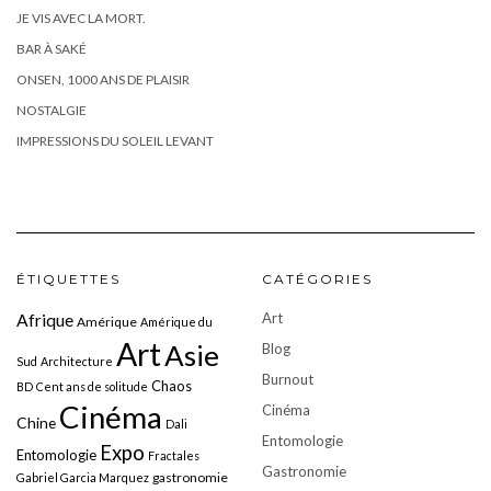
JE VIS AVEC LA MORT.
BAR À SAKÉ
ONSEN, 1000 ANS DE PLAISIR
NOSTALGIE
IMPRESSIONS DU SOLEIL LEVANT
ÉTIQUETTES
CATÉGORIES
Art
Afrique
Amérique
Amérique du
Art
Asie
Blog
Sud
Architecture
Burnout
Chaos
BD
Cent ans de solitude
Cinéma
Cinéma
Chine
Dali
Entomologie
Expo
Entomologie
Fractales
Gastronomie
gastronomie
Gabriel Garcia Marquez