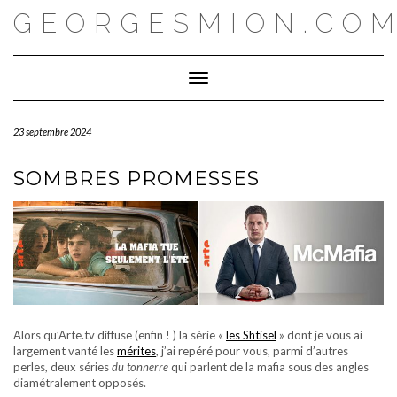
Skip
GEORGESMION.CO
to
content
Toggle Navigation
23 septembre 2024
SOMBRES PROMESSES
Alors qu’Arte.tv diffuse (enfin ! ) la série «
les Shtisel
» dont je vous ai
largement vanté les
mérites
, j’ai repéré pour vous, parmi d’autres
perles, deux séries
du tonnerre
qui parlent de la mafia sous des angles
diamétralement opposés.