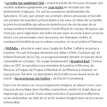
«
La mafia tue seulement l’été
» prend le partie du rire pour évoquer une
société sicilienne gangrenée par
cosa nostra
et secouée par des
événements tragiques. On suit les aventures sentimentales de
Salvatore, 10 ans, qui connait ses premiers émois amoureux et harcèle
ses parents de questions primordiales à ses yeux et celles de sa famille,
le père incorruptible qui refuse le moindre pot de vin de peur de se
compromettre irrémédiablement, l’oncle fêtard et coureur de jupons qui
n’est pas aussi regardant, une mère et une sœur en proie à leurs propres
émois. Les personnages sont savoureux, les dialogues ciselés, le
comique irrésistible et par la même occasion, on se promène à Palerme.
«
McMafia
» aborde le sujet sous l’angle du thriller. L’affaire se passe à
Londres. On suit la longue descente aux enfers d’Alex Godman qui, de
brillant financier de la City, va progressivement devenir un parrain de la
criminalité en col blanc. On songe évidemment à
Breaking Bad
. Comme
dans un 007, la narration nous emmène de Londres à Moscou, de
Moscou à Prague, de Prague à Mumbai et de Mumbai à Istanbul, en
passant par Tel-Aviv. La description de la mafia russe donne envie de
revoir «
les promesses de l’ombre
» de David Cronenberg.
Dans l’un et l’autre cas, les protagonistes intègres au départ vont, sous
l’excuse de protéger leurs familles respectives, mettre le doigt dans un
engrenage qui, à partir d’une compromission d’apparence inoffensive,
va les embourber au delà de ce qu’ils avaient imaginé dans un processus
irréversible.