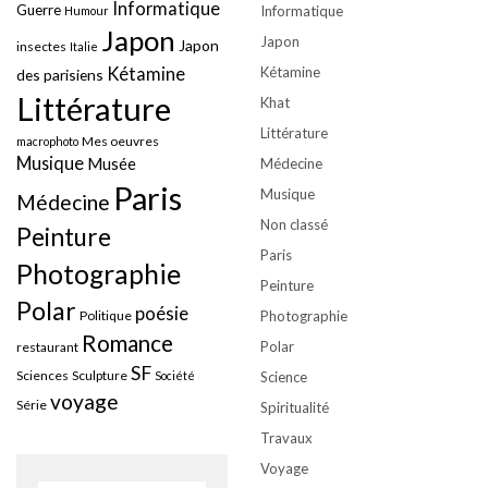
Informatique
Guerre
Informatique
Humour
Japon
Japon
Japon
insectes
Italie
Kétamine
Kétamine
des parisiens
Littérature
Khat
Littérature
Mes oeuvres
macrophoto
Musique
Musée
Médecine
Paris
Musique
Médecine
Non classé
Peinture
Paris
Photographie
Peinture
Polar
poésie
Politique
Photographie
Romance
Polar
restaurant
SF
Sciences
Sculpture
Société
Science
voyage
Série
Spiritualité
Travaux
Voyage