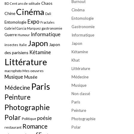
Burnout
Chaos
BD
Cent ans de solitude
Cinéma
Cinéma
Chine
Dali
Entomologie
Expo
Entomologie
Fractales
Gastronomie
gastronomie
Gabriel Garcia Marquez
Informatique
Guerre
Informatique
Humour
Japon
Japon
Japon
insectes
Italie
Kétamine
Kétamine
des parisiens
Littérature
Khat
Littérature
Mes oeuvres
macrophoto
Musique
Musée
Médecine
Paris
Musique
Médecine
Non classé
Peinture
Paris
Photographie
Peinture
Polar
poésie
Politique
Photographie
Romance
Polar
restaurant