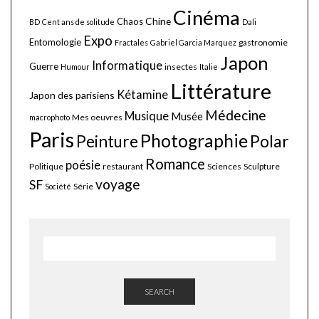
Cinéma
Chine
Chaos
BD
Cent ans de solitude
Dali
Expo
Entomologie
gastronomie
Fractales
Gabriel Garcia Marquez
Japon
Informatique
Guerre
insectes
Humour
Italie
Littérature
Kétamine
Japon des parisiens
Médecine
Musique
Musée
Mes oeuvres
macrophoto
Paris
Photographie
Polar
Peinture
Romance
poésie
Politique
restaurant
Sciences
Sculpture
voyage
SF
Série
Société
SEARCH