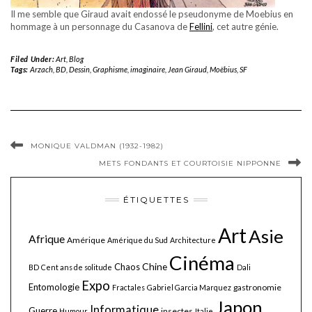
Il me semble que Giraud avait endossé le pseudonyme de Moebius en
hommage à un personnage du Casanova de
Fellini
, cet autre génie.
Filed Under:
Art
,
Blog
Tags:
Arzach
,
BD
,
Dessin
,
Graphisme
,
imaginaire
,
Jean Giraud
,
Moëbius
,
SF
MONIQUE VALDMAN (1932-1982)
METS FONDANTS ET COURTOISIE NIPPONNE
ÉTIQUETTES
Art
Asie
Afrique
Amérique
Amérique du Sud
Architecture
Cinéma
Chine
Chaos
BD
Cent ans de solitude
Dali
Expo
Entomologie
gastronomie
Fractales
Gabriel Garcia Marquez
Japon
Informatique
Guerre
insectes
Humour
Italie