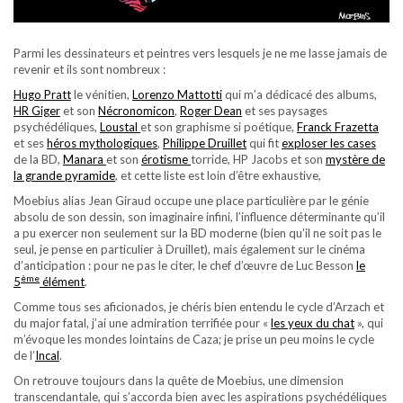
Parmi les dessinateurs et peintres vers lesquels je ne me lasse jamais de
revenir et ils sont nombreux :
Hugo Pratt
le vénitien,
Lorenzo Mattotti
qui m’a dédicacé des albums,
HR Giger
et son
Nécronomicon
,
Roger Dean
et ses paysages
psychédéliques,
Loustal
et son graphisme si poétique,
Franck Frazetta
et ses
héros mythologiques
,
Philippe Druillet
qui fit
exploser les cases
de la BD,
Manara
et son
érotisme
torride, HP Jacobs et son
mystère de
la grande pyramide
, et cette liste est loin d’être exhaustive,
Moebius alias Jean Giraud occupe une place particulière par le génie
absolu de son dessin, son imaginaire infini, l’influence déterminante qu’il
a pu exercer non seulement sur la BD moderne (bien qu’il ne soit pas le
seul, je pense en particulier à Druillet), mais également sur le cinéma
d’anticipation : pour ne pas le citer, le chef d’œuvre de Luc Besson
le
ème
5
élément
.
Comme tous ses aficionados, je chéris bien entendu le cycle d’Arzach et
du major fatal, j’ai une admiration terrifiée pour «
les yeux du chat
», qui
m’évoque les mondes lointains de Caza; je prise un peu moins le cycle
de l’
Incal
.
On retrouve toujours dans la quête de Moebius, une dimension
transcendantale, qui s’accorda bien avec les aspirations psychédéliques