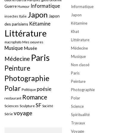
Informatique
Guerre
Informatique
Humour
Japon
Japon
Japon
insectes
Italie
Kétamine
Kétamine
des parisiens
Littérature
Khat
Littérature
Mes oeuvres
macrophoto
Musique
Musée
Médecine
Paris
Musique
Médecine
Non classé
Peinture
Paris
Photographie
Peinture
Polar
poésie
Politique
Photographie
Romance
Polar
restaurant
SF
Sciences
Sculpture
Société
Science
voyage
Série
Spiritualité
Travaux
Voyage