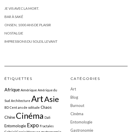
JE VIS AVEC LA MORT.
BAR À SAKÉ
ONSEN, 1000 ANS DE PLAISIR
NOSTALGIE
IMPRESSIONS DU SOLEIL LEVANT
ÉTIQUETTES
CATÉGORIES
Art
Afrique
Amérique
Amérique du
Art
Asie
Blog
Sud
Architecture
Burnout
Chaos
BD
Cent ans de solitude
Cinéma
Cinéma
Chine
Dali
Entomologie
Expo
Entomologie
Fractales
Gastronomie
gastronomie
Gabriel Garcia Marquez