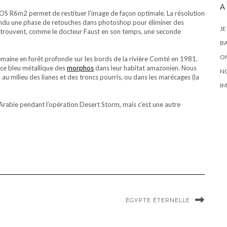
A
EOS R6m2 permet de restituer l’image de façon optimale. La résolution
 entendu une phase de retouches dans photoshop pour éliminer des
JE
trouvent, comme le docteur Faust en son temps, une seconde
BA
ON
emaine en forêt profonde sur les bords de la rivière Comté en 1981.
ance bleu métallique des
morphos
dans leur habitat amazonien. Nous
N
au milieu des lianes et des troncs pourris, ou dans les marécages (la
IM
 Arabie pendant l’opération Desert Storm, mais c’est une autre
ÉGYPTE ÉTERNELLE