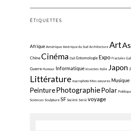
ÉTIQUETTES
Art
As
Afrique
Amérique
Amérique du Sud
Architecture
Cinéma
Expo
Chine
Entomologie
Dali
Fractales
Gab
Japon
Informatique
J
Guerre
insectes
Humour
Italie
Littérature
Musique
Mes oeuvres
macrophoto
Photographie
Polar
Peinture
Politiqu
voyage
SF
Sciences
Sculpture
Série
Société