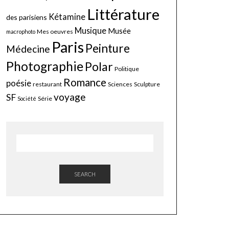
Littérature
Kétamine
des parisiens
Musique
Musée
Mes oeuvres
macrophoto
Paris
Peinture
Médecine
Photographie
Polar
Politique
Romance
poésie
restaurant
Sciences
Sculpture
voyage
SF
Série
Société
SEARCH