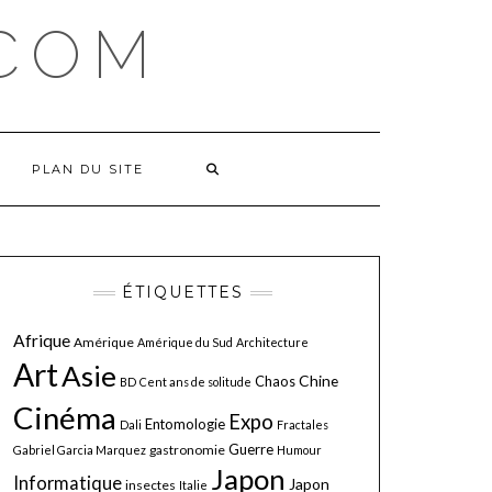
COM
PLAN DU SITE
ÉTIQUETTES
Afrique
Amérique
Amérique du Sud
Architecture
Art
Asie
Chine
Chaos
BD
Cent ans de solitude
Cinéma
Expo
Entomologie
Dali
Fractales
Guerre
gastronomie
Gabriel Garcia Marquez
Humour
Japon
Informatique
Japon
insectes
Italie