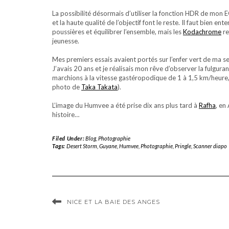
La possibilité désormais d’utiliser la fonction HDR de mon 
et la haute qualité de l’objectif font le reste. Il faut bien
poussières et équilibrer l’ensemble, mais les
Kodachrome
re
jeunesse.
Mes premiers essais avaient portés sur l’enfer vert de ma s
J’avais 20 ans et je réalisais mon rêve d’observer la fulgur
marchions à la vitesse gastéropodique de 1 à 1,5 km/heure, 
photo de
Taka Takata
).
L’image du Humvee a été prise dix ans plus tard à
Rafha
, en
histoire…
Filed Under:
Blog
,
Photographie
Tags:
Desert Storm
,
Guyane
,
Humvee
,
Photographie
,
Pringle
,
Scanner diapo
NICE ET LA BAIE DES ANGES