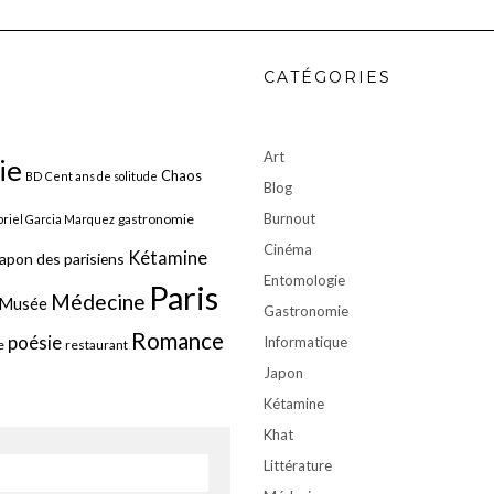
CATÉGORIES
Art
ie
Chaos
BD
Cent ans de solitude
Blog
Burnout
gastronomie
riel Garcia Marquez
Cinéma
Kétamine
apon des parisiens
Entomologie
Paris
Médecine
Musée
Gastronomie
Romance
poésie
Informatique
e
restaurant
Japon
Kétamine
Khat
Littérature