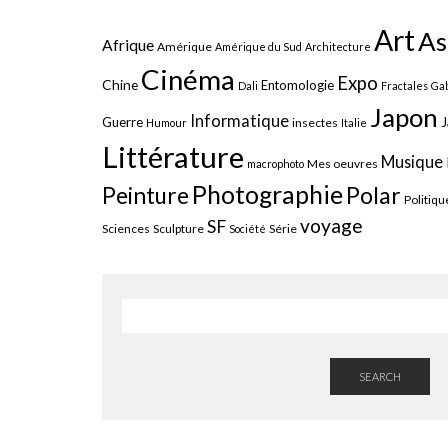
Art
As
Afrique
Amérique
Amérique du Sud
Architecture
Cinéma
Expo
Chine
Entomologie
Dali
Fractales
Gab
Japon
Informatique
J
Guerre
insectes
Humour
Italie
Littérature
Musique
Mes oeuvres
macrophoto
Photographie
Polar
Peinture
Politiqu
voyage
SF
Sciences
Sculpture
Série
Société
SEARCH