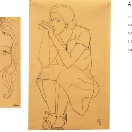
A
JE
BA
ON
N
IM