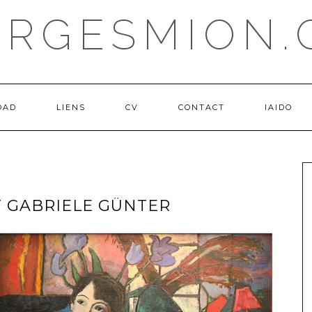
ORGESMION.
OAD
LIENS
CV
CONTACT
IAIDO
T GABRIELE GÜNTER