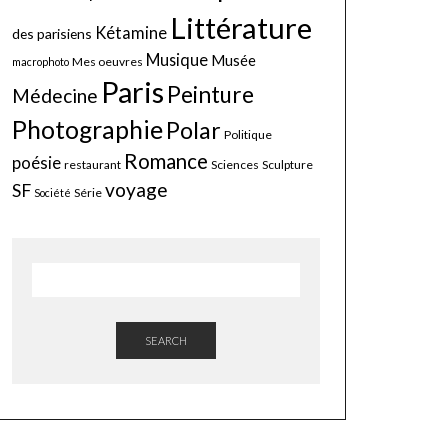
Littérature
Kétamine
des parisiens
Musique
Musée
Mes oeuvres
macrophoto
Paris
Peinture
Médecine
Photographie
Polar
Politique
Romance
poésie
restaurant
Sciences
Sculpture
voyage
SF
Série
Société
SEARCH