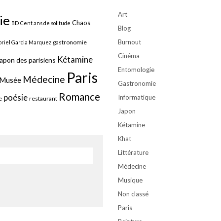
Art
ie
Chaos
BD
Cent ans de solitude
Blog
Burnout
gastronomie
riel Garcia Marquez
Cinéma
Kétamine
apon des parisiens
Entomologie
Paris
Médecine
Musée
Gastronomie
Romance
poésie
Informatique
e
restaurant
Japon
Kétamine
Khat
Littérature
Médecine
Musique
Non classé
Paris