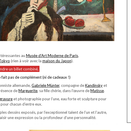
ntéressantes au
Musée d’Art Moderne de Paris
,
 Tokyo
(rien à voir avec la
maison du Japon
).
ndre un billet combiné,
e fait pas de complément (ni de cadeaux !)
ionniste allemande,
Gabriele Münter
, compagne de
Kandinsky
et
 présence de
Marguerite
, sa fille chérie, dans l’œuvre de
Matisse
.
ogravure
et photographie pour l’une, eau forte et sculpture pour
 pour chacun d’entre eux.
ples dessins exposés, par l’exceptionnel talent de l’un et l’autre,
aisir une expression ou la profondeur d’une personnalité.