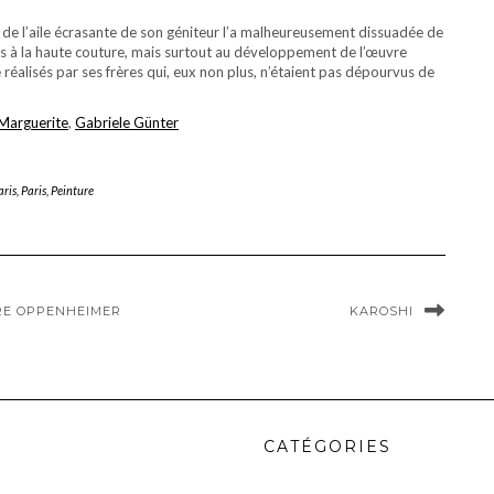
de l’aile écrasante de son géniteur l’a malheureusement dissuadée de
ps à la haute couture, mais surtout au développement de l’œuvre
réalisés par ses frères qui, eux non plus, n’étaient pas dépourvus de
 Marguerite
,
Gabriele Günter
aris
,
Paris
,
Peinture
IRE OPPENHEIMER
KAROSHI
CATÉGORIES