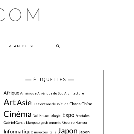
COM
PLAN DU SITE
ÉTIQUETTES
Afrique
Amérique
Amérique du Sud
Architecture
Art
Asie
Chine
Chaos
BD
Cent ans de solitude
Cinéma
Expo
Entomologie
Dali
Fractales
Guerre
gastronomie
Gabriel Garcia Marquez
Humour
Japon
Informatique
Japon
insectes
Italie