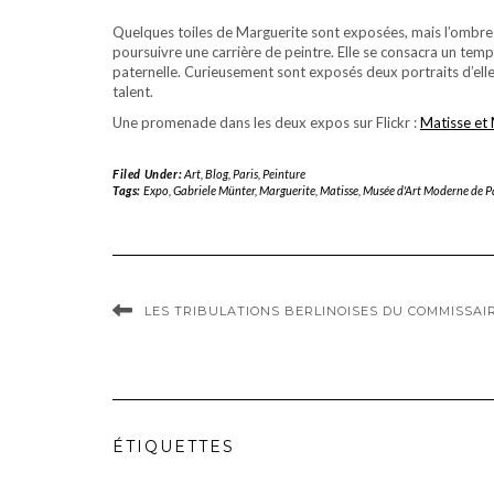
Quelques toiles de Marguerite sont exposées, mais l’ombre 
poursuivre une carrière de peintre. Elle se consacra un tem
paternelle. Curieusement sont exposés deux portraits d’elle 
talent.
Une promenade dans les deux expos sur Flickr :
Matisse et
Filed Under:
Art
,
Blog
,
Paris
,
Peinture
Tags:
Expo
,
Gabriele Münter
,
Marguerite
,
Matisse
,
Musée d'Art Moderne de P
LES TRIBULATIONS BERLINOISES DU COMMISSA
ÉTIQUETTES