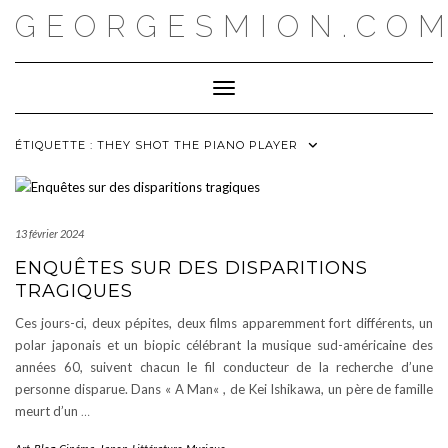
Skip
GEORGESMION.CO
to
content
Toggle Navigation
ÉTIQUETTE :
THEY SHOT THE PIANO PLAYER
13 février 2024
ENQUÊTES SUR DES DISPARITIONS
TRAGIQUES
Ces jours-ci, deux pépites, deux films apparemment fort différents, un
polar japonais et un biopic célébrant la musique sud-américaine des
années 60, suivent chacun le fil conducteur de la recherche d’une
personne disparue. Dans « A Man« , de Kei Ishikawa, un père de famille
meurt d’un
…