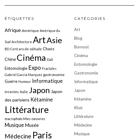
ÉTIQUETTES
CATÉGORIES
Art
Afrique
Amérique
Amérique du
Art
Asie
Blog
Sud
Architecture
Burnout
Chaos
BD
Cent ans de solitude
Cinéma
Cinéma
Chine
Dali
Entomologie
Expo
Entomologie
Fractales
Gastronomie
gastronomie
Gabriel Garcia Marquez
Informatique
Guerre
Informatique
Humour
Japon
Japon
Japon
insectes
Italie
Kétamine
Kétamine
des parisiens
Littérature
Khat
Littérature
Mes oeuvres
macrophoto
Musique
Musée
Médecine
Paris
Musique
Médecine