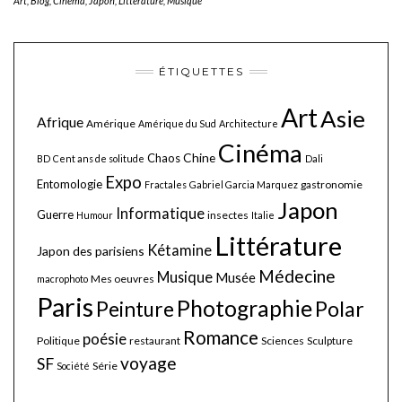
Art
,
Blog
,
Cinéma
,
Japon
,
Littérature
,
Musique
ÉTIQUETTES
Art
Asie
Afrique
Amérique
Amérique du Sud
Architecture
Cinéma
Chine
Chaos
BD
Cent ans de solitude
Dali
Expo
Entomologie
gastronomie
Fractales
Gabriel Garcia Marquez
Japon
Informatique
Guerre
insectes
Humour
Italie
Littérature
Kétamine
Japon des parisiens
Médecine
Musique
Musée
Mes oeuvres
macrophoto
Paris
Photographie
Polar
Peinture
Romance
poésie
Politique
restaurant
Sciences
Sculpture
voyage
SF
Série
Société