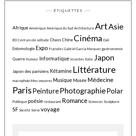
ÉTIQUETTES
Art
Asie
Afrique
Amérique
Amérique du Sud
Architecture
Cinéma
Chine
Chaos
BD
Cent ans de solitude
Dali
Expo
Entomologie
gastronomie
Fractales
Gabriel Garcia Marquez
Japon
Informatique
Guerre
insectes
Humour
Italie
Littérature
Kétamine
Japon des parisiens
Médecine
Musique
Musée
Mes oeuvres
macrophoto
Paris
Photographie
Polar
Peinture
Romance
poésie
Politique
restaurant
Sciences
Sculpture
voyage
SF
Série
Société