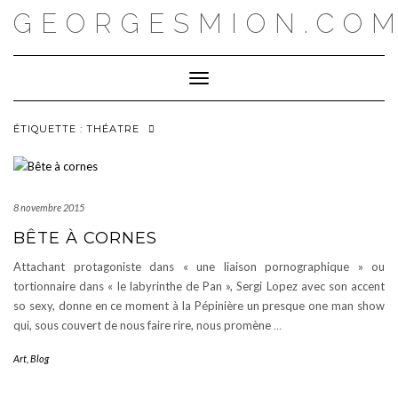
Skip
GEORGESMION.CO
to
content
Toggle Navigation
ÉTIQUETTE :
THÉATRE
8 novembre 2015
BÊTE À CORNES
Attachant protagoniste dans « une liaison pornographique » ou
tortionnaire dans « le labyrinthe de Pan », Sergi Lopez avec son accent
so sexy, donne en ce moment à la Pépinière un presque one man show
qui, sous couvert de nous faire rire, nous promène
…
Art
,
Blog