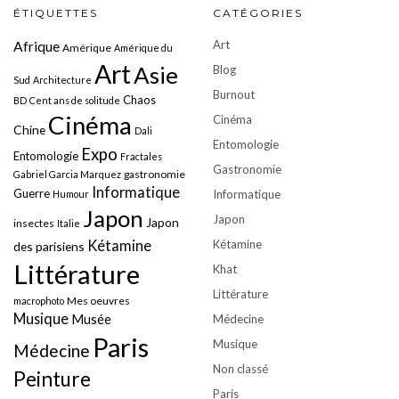
ÉTIQUETTES
CATÉGORIES
Art
Afrique
Amérique
Amérique du
Art
Asie
Blog
Sud
Architecture
Burnout
Chaos
BD
Cent ans de solitude
Cinéma
Cinéma
Chine
Dali
Entomologie
Expo
Entomologie
Fractales
Gastronomie
gastronomie
Gabriel Garcia Marquez
Informatique
Guerre
Informatique
Humour
Japon
Japon
Japon
insectes
Italie
Kétamine
Kétamine
des parisiens
Littérature
Khat
Littérature
Mes oeuvres
macrophoto
Musique
Musée
Médecine
Paris
Musique
Médecine
Non classé
Peinture
Paris