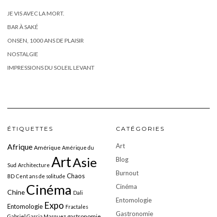
JE VIS AVEC LA MORT.
BAR À SAKÉ
ONSEN, 1000 ANS DE PLAISIR
NOSTALGIE
IMPRESSIONS DU SOLEIL LEVANT
ÉTIQUETTES
CATÉGORIES
Art
Afrique
Amérique
Amérique du
Art
Asie
Blog
Sud
Architecture
Burnout
Chaos
BD
Cent ans de solitude
Cinéma
Cinéma
Chine
Dali
Entomologie
Expo
Entomologie
Fractales
Gastronomie
gastronomie
Gabriel Garcia Marquez