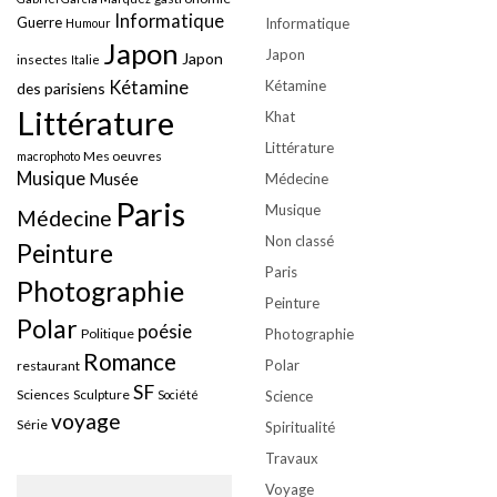
Informatique
Guerre
Informatique
Humour
Japon
Japon
Japon
insectes
Italie
Kétamine
Kétamine
des parisiens
Littérature
Khat
Littérature
Mes oeuvres
macrophoto
Musique
Musée
Médecine
Paris
Musique
Médecine
Non classé
Peinture
Paris
Photographie
Peinture
Polar
poésie
Politique
Photographie
Romance
Polar
restaurant
SF
Sciences
Sculpture
Société
Science
voyage
Série
Spiritualité
Travaux
Voyage