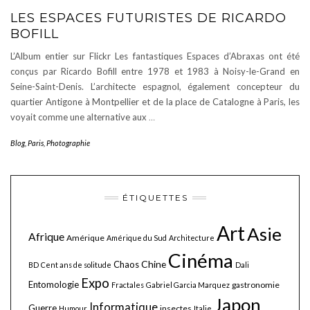
LES ESPACES FUTURISTES DE RICARDO
BOFILL
L’Album entier sur Flickr Les fantastiques Espaces d’Abraxas ont été
conçus par Ricardo Bofill entre 1978 et 1983 à Noisy-le-Grand en
Seine-Saint-Denis. L’architecte espagnol, également concepteur du
quartier Antigone à Montpellier et de la place de Catalogne à Paris, les
voyait comme une alternative aux
…
Blog
,
Paris
,
Photographie
ÉTIQUETTES
Art
Asie
Afrique
Amérique
Amérique du Sud
Architecture
Cinéma
Chine
Chaos
BD
Cent ans de solitude
Dali
Expo
Entomologie
gastronomie
Fractales
Gabriel Garcia Marquez
Japon
Informatique
Guerre
insectes
Humour
Italie