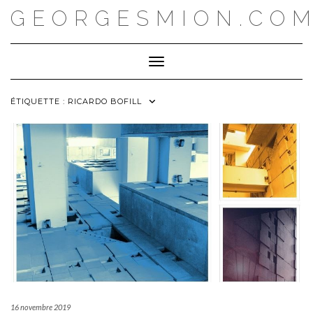
Skip
GEORGESMION.CO
to
content
Toggle Navigation
ÉTIQUETTE :
RICARDO BOFILL
16 novembre 2019