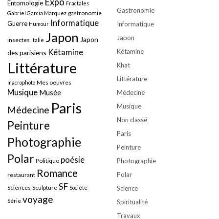
Expo
Entomologie
Fractales
Gastronomie
gastronomie
Gabriel Garcia Marquez
Informatique
Guerre
Informatique
Humour
Japon
Japon
Japon
insectes
Italie
Kétamine
Kétamine
des parisiens
Littérature
Khat
Littérature
Mes oeuvres
macrophoto
Musique
Musée
Médecine
Paris
Musique
Médecine
Non classé
Peinture
Paris
Photographie
Peinture
Polar
poésie
Politique
Photographie
Romance
Polar
restaurant
SF
Sciences
Sculpture
Société
Science
voyage
Série
Spiritualité
Travaux