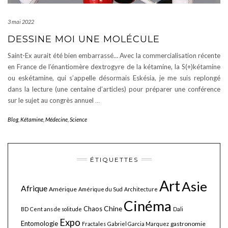
3 mai 2022
DESSINE MOI UNE MOLÉCULE
Saint-Ex aurait été bien embarrassé… Avec la commercialisation récente
en France de l’énantiomère dextrogyre de la kétamine, la S(+)kétamine
ou eskétamine, qui s’appelle désormais Eskésia, je me suis replongé
dans la lecture (une centaine d’articles) pour préparer une conférence
sur le sujet au congrès annuel
…
Blog
,
Kétamine
,
Médecine
,
Science
ÉTIQUETTES
Art
Asie
Afrique
Amérique
Amérique du Sud
Architecture
Cinéma
Chine
Chaos
BD
Cent ans de solitude
Dali
Expo
Entomologie
gastronomie
Fractales
Gabriel Garcia Marquez