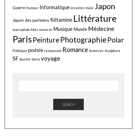
Japon
Informatique
Guerre
insectes
Humour
Italie
Littérature
Kétamine
Japon des parisiens
Médecine
Musique
Musée
Mes oeuvres
macrophoto
Paris
Photographie
Polar
Peinture
Romance
poésie
Politique
restaurant
Sciences
Sculpture
voyage
SF
Série
Société
SEARCH