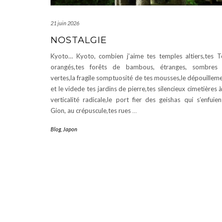
21 juin 2026
NOSTALGIE
Kyoto… Kyoto, combien j’aime tes temples altiers,tes T
orangés,tes forêts de bambous, étranges, sombres 
vertes,la fragile somptuosité de tes mousses,le dépouillem
et le videde tes jardins de pierre,tes silencieux cimetières à
verticalité radicale,le port fier des geishas qui s’enfuien
Gion, au crépuscule,tes rues
…
Blog
,
Japon