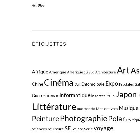
Art
,
Blog
ÉTIQUETTES
Art
As
Afrique
Amérique
Amérique du Sud
Architecture
Cinéma
Expo
Chine
Entomologie
Dali
Fractales
Gab
Japon
Informatique
J
Guerre
insectes
Humour
Italie
Littérature
Musique
Mes oeuvres
macrophoto
Photographie
Polar
Peinture
Politiqu
voyage
SF
Sciences
Sculpture
Série
Société