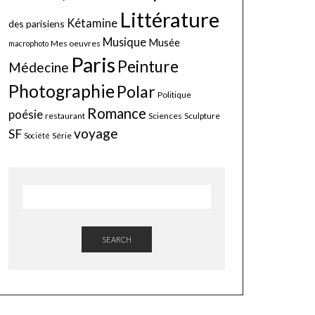
Littérature
Kétamine
des parisiens
Musique
Musée
Mes oeuvres
macrophoto
Paris
Peinture
Médecine
Photographie
Polar
Politique
Romance
poésie
restaurant
Sciences
Sculpture
voyage
SF
Série
Société
SEARCH