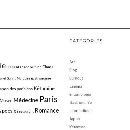
CATÉGORIES
Art
ie
Chaos
BD
Cent ans de solitude
Blog
Burnout
gastronomie
riel Garcia Marquez
Cinéma
Kétamine
apon des parisiens
Entomologie
Paris
Médecine
Musée
Gastronomie
Romance
poésie
Informatique
e
restaurant
Japon
Kétamine