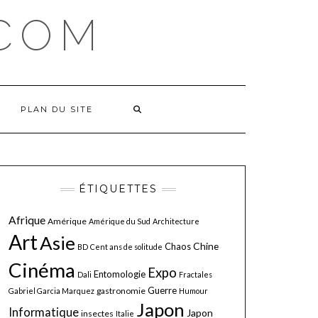
COM
PLAN DU SITE
ÉTIQUETTES
Afrique
Amérique
Amérique du Sud
Architecture
Art
Asie
Chine
Chaos
BD
Cent ans de solitude
Cinéma
Expo
Entomologie
Dali
Fractales
Guerre
gastronomie
Gabriel Garcia Marquez
Humour
Japon
Informatique
Japon
insectes
Italie