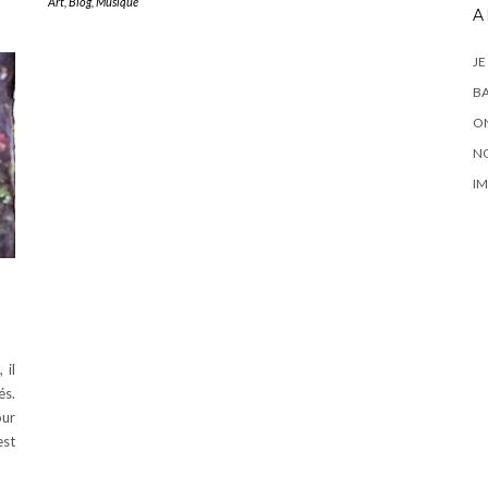
Art
,
Blog
,
Musique
A
JE
BA
ON
N
IM
 il
és.
our
est