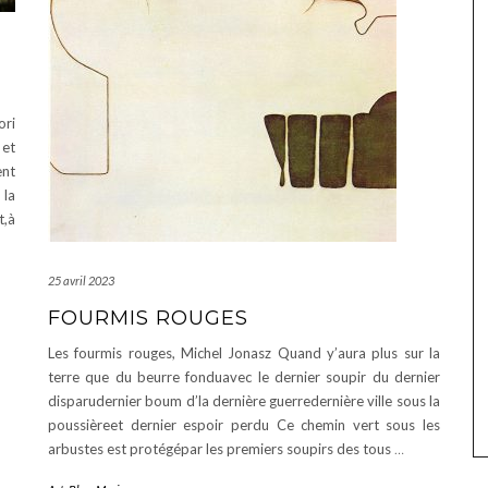
ori
et
ent
 la
t,à
25 avril 2023
FOURMIS ROUGES
Les fourmis rouges, Michel Jonasz Quand y’aura plus sur la
terre que du beurre fonduavec le dernier soupir du dernier
disparudernier boum d’la dernière guerredernière ville sous la
poussièreet dernier espoir perdu Ce chemin vert sous les
arbustes est protégépar les premiers soupirs des tous
…