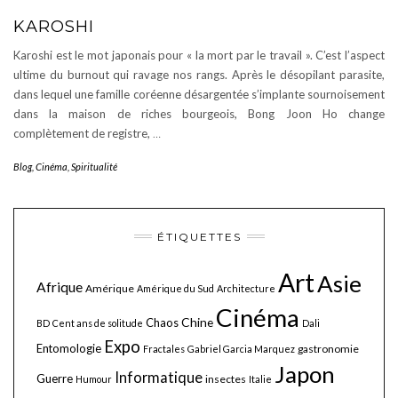
KAROSHI
Karoshi est le mot japonais pour « la mort par le travail ». C’est l’aspect
ultime du burnout qui ravage nos rangs. Après le désopilant parasite,
dans lequel une famille coréenne désargentée s’implante sournoisement
dans la maison de riches bourgeois, Bong Joon Ho change
complètement de registre,
…
Blog
,
Cinéma
,
Spiritualité
ÉTIQUETTES
Art
Asie
Afrique
Amérique
Amérique du Sud
Architecture
Cinéma
Chine
Chaos
BD
Cent ans de solitude
Dali
Expo
Entomologie
gastronomie
Fractales
Gabriel Garcia Marquez
Japon
Informatique
Guerre
insectes
Humour
Italie