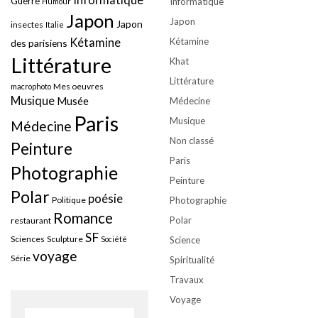
Guerre
Informatique
Humour
Japon
Japon
Japon
insectes
Italie
Kétamine
Kétamine
des parisiens
Littérature
Khat
Littérature
Mes oeuvres
macrophoto
Musique
Musée
Médecine
Paris
Musique
Médecine
Non classé
Peinture
Paris
Photographie
Peinture
Polar
poésie
Politique
Photographie
Romance
Polar
restaurant
SF
Sciences
Sculpture
Société
Science
voyage
Série
Spiritualité
Travaux
Voyage