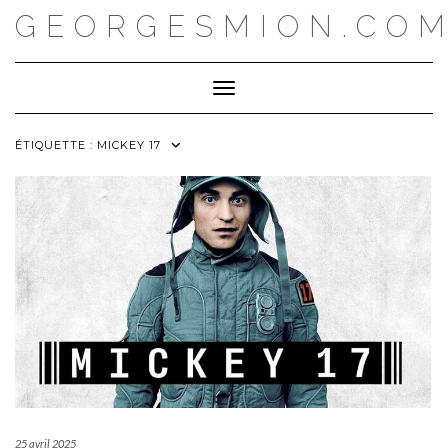
Skip
GEORGESMION.CO
to
content
Toggle Navigation
ÉTIQUETTE :
MICKEY 17
25 avril 2025