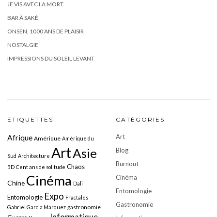
JE VIS AVEC LA MORT.
BAR À SAKÉ
ONSEN, 1000 ANS DE PLAISIR
NOSTALGIE
IMPRESSIONS DU SOLEIL LEVANT
ÉTIQUETTES
CATÉGORIES
Art
Afrique
Amérique
Amérique du
Art
Asie
Blog
Sud
Architecture
Burnout
Chaos
BD
Cent ans de solitude
Cinéma
Cinéma
Chine
Dali
Entomologie
Expo
Entomologie
Fractales
Gastronomie
gastronomie
Gabriel Garcia Marquez
Informatique