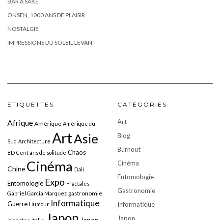
BAR À SAKÉ
ONSEN, 1000 ANS DE PLAISIR
NOSTALGIE
IMPRESSIONS DU SOLEIL LEVANT
ÉTIQUETTES
CATÉGORIES
Art
Afrique
Amérique
Amérique du
Art
Asie
Blog
Sud
Architecture
Burnout
Chaos
BD
Cent ans de solitude
Cinéma
Cinéma
Chine
Dali
Entomologie
Expo
Entomologie
Fractales
Gastronomie
gastronomie
Gabriel Garcia Marquez
Informatique
Guerre
Informatique
Humour
Japon
Japon
Japon