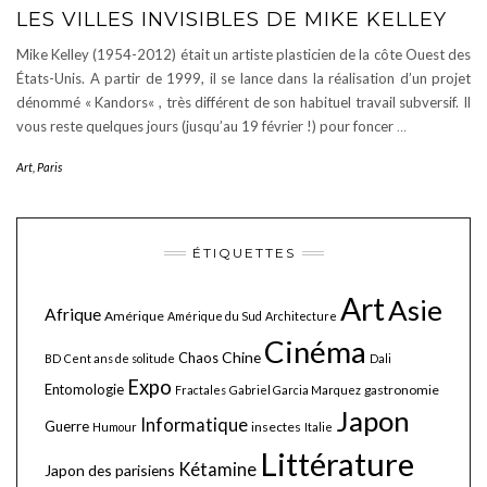
LES VILLES INVISIBLES DE MIKE KELLEY
Mike Kelley (1954-2012) était un artiste plasticien de la côte Ouest des
États-Unis. A partir de 1999, il se lance dans la réalisation d’un projet
dénommé « Kandors« , très différent de son habituel travail subversif. Il
vous reste quelques jours (jusqu’au 19 février !) pour foncer
…
Art
,
Paris
ÉTIQUETTES
Art
Asie
Afrique
Amérique
Amérique du Sud
Architecture
Cinéma
Chine
Chaos
BD
Cent ans de solitude
Dali
Expo
Entomologie
gastronomie
Fractales
Gabriel Garcia Marquez
Japon
Informatique
Guerre
insectes
Humour
Italie
Littérature
Kétamine
Japon des parisiens