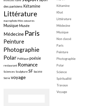
insectes
Italie
Kétamine
Kétamine
des parisiens
Littérature
Khat
Littérature
Mes oeuvres
macrophoto
Musique
Musée
Médecine
Paris
Musique
Médecine
Non classé
Peinture
Paris
Photographie
Peinture
Polar
poésie
Politique
Photographie
Romance
Polar
restaurant
SF
Sciences
Sculpture
Société
Science
voyage
Série
Spiritualité
Travaux
Voyage