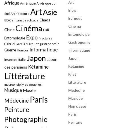
Art
Afrique
Amérique
Amérique du
Art
Asie
Blog
Sud
Architecture
Burnout
Chaos
BD
Cent ans de solitude
Cinéma
Cinéma
Chine
Dali
Entomologie
Expo
Entomologie
Fractales
Gastronomie
gastronomie
Gabriel Garcia Marquez
Informatique
Guerre
Informatique
Humour
Japon
Japon
Japon
insectes
Italie
Kétamine
Kétamine
des parisiens
Littérature
Khat
Littérature
Mes oeuvres
macrophoto
Musique
Musée
Médecine
Paris
Musique
Médecine
Non classé
Peinture
Paris
Photographie
Peinture