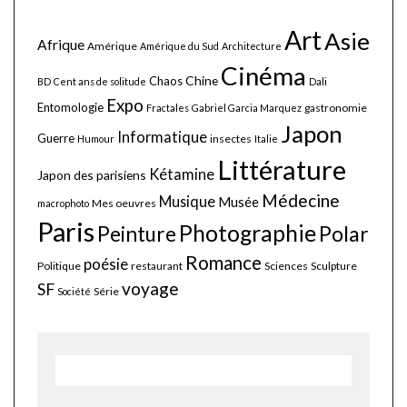
Art
Asie
Afrique
Amérique
Amérique du Sud
Architecture
Cinéma
Chine
Chaos
BD
Cent ans de solitude
Dali
Expo
Entomologie
gastronomie
Fractales
Gabriel Garcia Marquez
Japon
Informatique
Guerre
insectes
Humour
Italie
Littérature
Kétamine
Japon des parisiens
Médecine
Musique
Musée
Mes oeuvres
macrophoto
Paris
Photographie
Polar
Peinture
Romance
poésie
Politique
restaurant
Sciences
Sculpture
voyage
SF
Série
Société