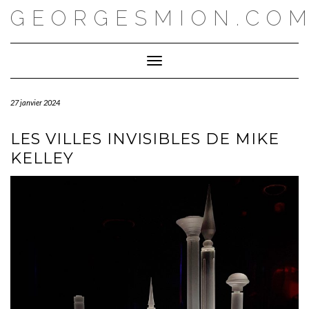
Skip
GEORGESMION.CO
to
content
Toggle Navigation
27 janvier 2024
LES VILLES INVISIBLES DE MIKE
KELLEY