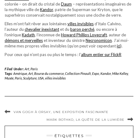
colorée – on dirait du cristal de
Daum
– représentations imaginaires de
la mythique ville de
Kandor
, patrie de Superman sur Kryton, que le
superhéros conservait nostalgiquement sous une cloche de verre.
Elles m’ont fait rêver aux lointaines
villes invisibles
d’Italo Calvino,
l’auteur du
chevalier inexistant
et du
baron perché
, ou encore à
l’onirique
Kadath
, l’inconnue de
Howard Phillips Lovecraft
, auteur de
démons et merveilles
et inventeur du sinistre
Necronomicon
. J’ai moi-
même mes propres villes invisibles (qu’on peut voir cependant
ici
).
Pour ceux qui n’ont pas ou plus le temps : l’
album entier sur FlickR
Filed Under:
Art
,
Paris
Tags:
Amérique
,
Art
,
Bourse du commerce
,
Collection Pinault
,
Expo
,
Kandor
,
Mike Kelley
,
Musée
,
Paris
,
Sculpture
,
USA
,
villes invisibles
VAN GOGH À ORSAY, UNE EXPOSITION FASCINANTE
MARK ROTHKO, LA QUÊTE DE LA LUMIÈRE
ÉTIQUETTES