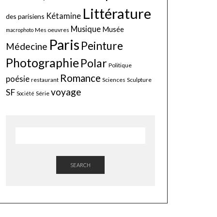
Littérature
Kétamine
des parisiens
Musique
Musée
Mes oeuvres
macrophoto
Paris
Peinture
Médecine
Photographie
Polar
Politique
Romance
poésie
restaurant
Sciences
Sculpture
voyage
SF
Série
Société
SEARCH