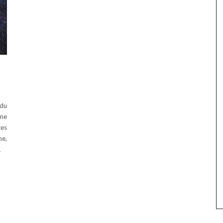
 du
 me
tes
ne,
…