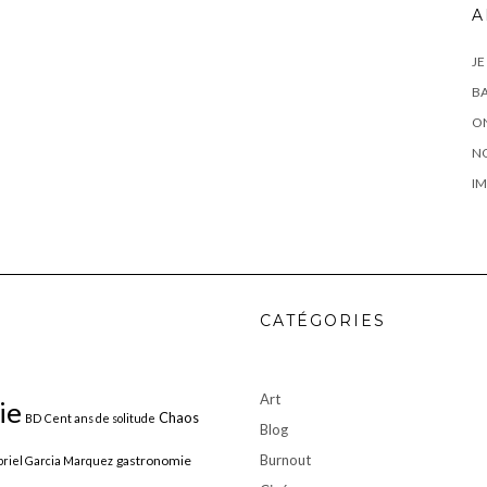
A
JE
BA
ON
N
IM
CATÉGORIES
Art
ie
Chaos
BD
Cent ans de solitude
Blog
Burnout
gastronomie
riel Garcia Marquez