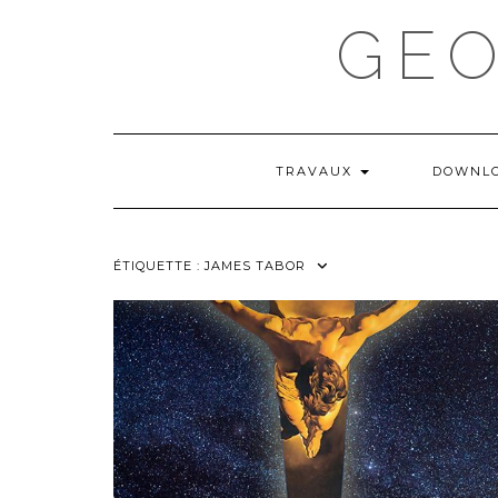
Skip
GE
to
content
TRAVAUX
DOWNL
ÉTIQUETTE :
JAMES TABOR