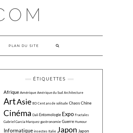
COM
PLAN DU SITE
ÉTIQUETTES
Afrique
Amérique
Amérique du Sud
Architecture
Art
Asie
Chine
Chaos
BD
Cent ans de solitude
Cinéma
Expo
Entomologie
Dali
Fractales
Guerre
gastronomie
Gabriel Garcia Marquez
Humour
Japon
Informatique
Japon
insectes
Italie