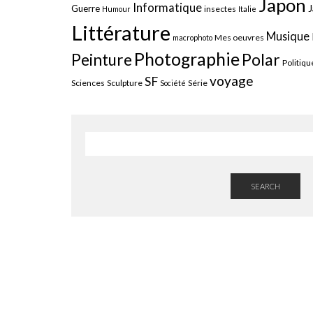
Japon
Informatique
J
Guerre
insectes
Humour
Italie
Littérature
Musique
Mes oeuvres
macrophoto
Photographie
Polar
Peinture
Politiqu
voyage
SF
Sciences
Sculpture
Série
Société
SEARCH