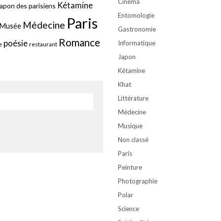
Cinéma
Kétamine
apon des parisiens
Entomologie
Paris
Médecine
Musée
Gastronomie
Romance
poésie
Informatique
e
restaurant
Japon
Kétamine
Khat
Littérature
Médecine
Musique
Non classé
Paris
Peinture
Photographie
Polar
Science