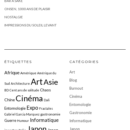
BAR À SAKÉ
ONSEN, 1000 ANS DE PLAISIR
NOSTALGIE
IMPRESSIONS DU SOLEIL LEVANT
ÉTIQUETTES
CATÉGORIES
Art
Afrique
Amérique
Amérique du
Art
Asie
Blog
Sud
Architecture
Burnout
Chaos
BD
Cent ans de solitude
Cinéma
Cinéma
Chine
Dali
Entomologie
Expo
Entomologie
Fractales
Gastronomie
gastronomie
Gabriel Garcia Marquez
Informatique
Guerre
Informatique
Humour
Japon
Japon
Japon