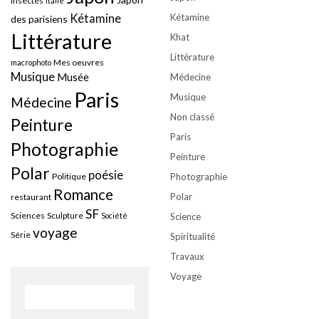
insectes
Italie
Kétamine
Kétamine
des parisiens
Littérature
Khat
Littérature
Mes oeuvres
macrophoto
Musique
Musée
Médecine
Paris
Musique
Médecine
Non classé
Peinture
Paris
Photographie
Peinture
Polar
poésie
Politique
Photographie
Romance
Polar
restaurant
SF
Sciences
Sculpture
Société
Science
voyage
Série
Spiritualité
Travaux
Voyage