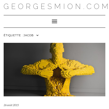
Skip
GEORGESMION.CO
to
content
Toggle Navigation
ÉTIQUETTE :
JACOB
26 août 2015