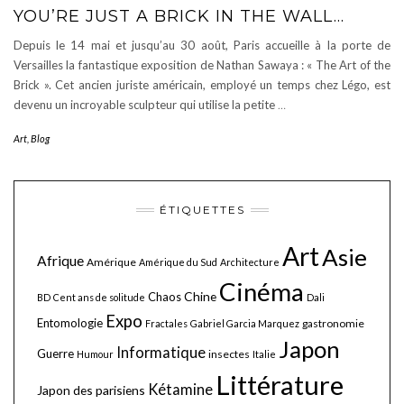
YOU’RE JUST A BRICK IN THE WALL…
Depuis le 14 mai et jusqu’au 30 août, Paris accueille à la porte de
Versailles la fantastique exposition de Nathan Sawaya : « The Art of the
Brick ». Cet ancien juriste américain, employé un temps chez Légo, est
devenu un incroyable sculpteur qui utilise la petite
…
Art
,
Blog
ÉTIQUETTES
Art
Asie
Afrique
Amérique
Amérique du Sud
Architecture
Cinéma
Chine
Chaos
BD
Cent ans de solitude
Dali
Expo
Entomologie
gastronomie
Fractales
Gabriel Garcia Marquez
Japon
Informatique
Guerre
insectes
Humour
Italie
Littérature
Kétamine
Japon des parisiens