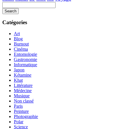
Search
Searching
is
Catégories
in
progress
Art
Blog
Burnout
Cinéma
Entomologie
Gastronomie
Informatique
Japon
Kétamine
Khat
Littérature
Médecine
Musique
Non classé
Paris
Peinture
Photographie
Polar
Science