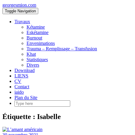
Skip
georgesmion.com
to
Toggle Navigation
content
Travaux
Kétamine
Eskétamine
Burnout
Envenimations
Trauma – Remplissage – Transfusion
Khat
Statistiques
Divers
Download
LIENS
CV
Contact
iaido
Plan du Site
Étiquette :
Isabelle
30 novembre 2021