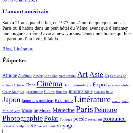
L’amant américain
Sam a 21 ans quand il fait, en 1977, un séjour de quelques mois à
Paris où il habite dans un petit hôtel du Vème, avant que d’entamer
une longue carrière d’avocat new-yorkais. Dans une librairie qui fête
la parution d’un livre, il fait la
…
Blog
,
Littérature
Étiquettes
Art
Asie
Afrique
Amérique
Amérique du Sud
Architecture
BD
Cent ans de
Cinéma
Expo
Chaos
Chine
Entomologie
solitude
Dali
Fractales
Gabriel
Informatique
Guerre
gastronomie
insectes
Garcia Marquez
Humour
Italie
Littérature
Japon
Kétamine
Japon des parisiens
macrophoto
Paris
Peinture
Médecine
Musique
Musée
Mes oeuvres
Photographie
Polar
Romance
poésie
Politique
restaurant
voyage
SF
Sciences
Sculpture
Série
Société