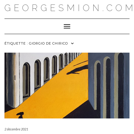
Skip
GEORGESMION.CO
to
content
Toggle Navigation
ÉTIQUETTE :
GIORGIO DE CHIRICO
2 décembre 2021