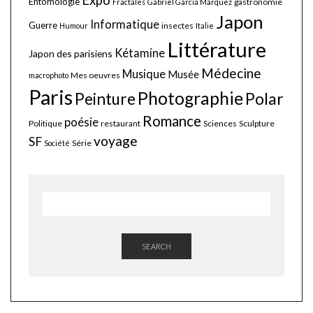
Expo
Entomologie
gastronomie
Fractales
Gabriel Garcia Marquez
Japon
Informatique
Guerre
insectes
Humour
Italie
Littérature
Kétamine
Japon des parisiens
Médecine
Musique
Musée
Mes oeuvres
macrophoto
Paris
Photographie
Polar
Peinture
Romance
poésie
Politique
restaurant
Sciences
Sculpture
voyage
SF
Série
Société
SEARCH