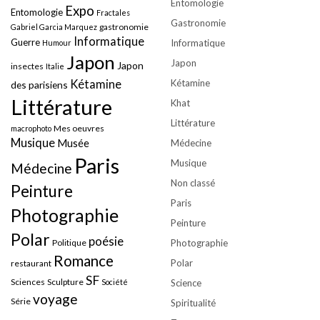
Entomologie
Expo
Entomologie
Fractales
Gastronomie
gastronomie
Gabriel Garcia Marquez
Informatique
Guerre
Informatique
Humour
Japon
Japon
Japon
insectes
Italie
Kétamine
Kétamine
des parisiens
Littérature
Khat
Littérature
Mes oeuvres
macrophoto
Musique
Musée
Médecine
Paris
Musique
Médecine
Non classé
Peinture
Paris
Photographie
Peinture
Polar
poésie
Politique
Photographie
Romance
Polar
restaurant
SF
Sciences
Sculpture
Société
Science
voyage
Série
Spiritualité