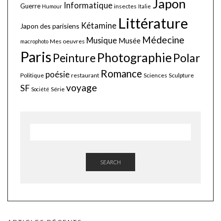
Japon
Informatique
Guerre
insectes
Humour
Italie
Littérature
Kétamine
Japon des parisiens
Médecine
Musique
Musée
Mes oeuvres
macrophoto
Paris
Photographie
Polar
Peinture
Romance
poésie
Politique
restaurant
Sciences
Sculpture
voyage
SF
Série
Société
SEARCH