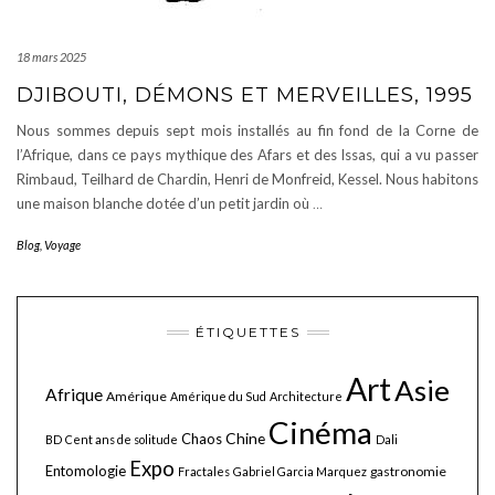
18 mars 2025
DJIBOUTI, DÉMONS ET MERVEILLES, 1995
Nous sommes depuis sept mois installés au fin fond de la Corne de
l’Afrique, dans ce pays mythique des Afars et des Issas, qui a vu passer
Rimbaud, Teilhard de Chardin, Henri de Monfreid, Kessel. Nous habitons
une maison blanche dotée d’un petit jardin où
…
Blog
,
Voyage
ÉTIQUETTES
Art
Asie
Afrique
Amérique
Amérique du Sud
Architecture
Cinéma
Chine
Chaos
BD
Cent ans de solitude
Dali
Expo
Entomologie
gastronomie
Fractales
Gabriel Garcia Marquez