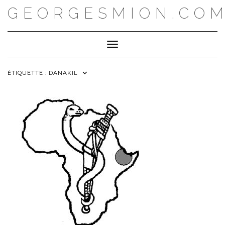
Skip
GEORGESMION.CO
to
content
Toggle Navigation
ÉTIQUETTE :
DANAKIL