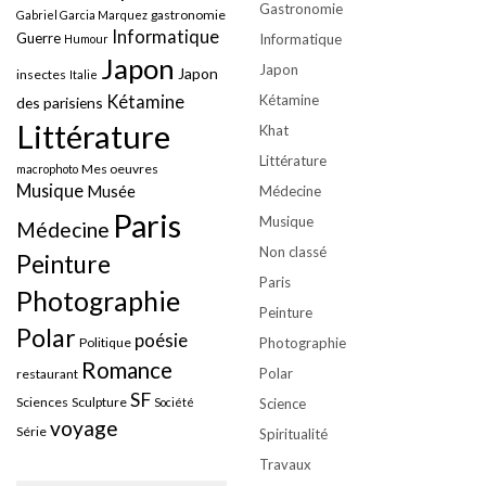
Gastronomie
gastronomie
Gabriel Garcia Marquez
Informatique
Guerre
Informatique
Humour
Japon
Japon
Japon
insectes
Italie
Kétamine
Kétamine
des parisiens
Littérature
Khat
Littérature
Mes oeuvres
macrophoto
Musique
Musée
Médecine
Paris
Musique
Médecine
Non classé
Peinture
Paris
Photographie
Peinture
Polar
poésie
Politique
Photographie
Romance
Polar
restaurant
SF
Sciences
Sculpture
Société
Science
voyage
Série
Spiritualité
Travaux