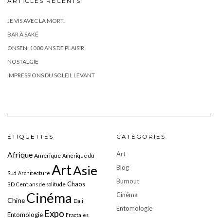
ARTICLES RÉCENTS
JE VIS AVEC LA MORT.
BAR À SAKÉ
ONSEN, 1000 ANS DE PLAISIR
NOSTALGIE
IMPRESSIONS DU SOLEIL LEVANT
ÉTIQUETTES
CATÉGORIES
Art
Afrique
Amérique
Amérique du
Art
Asie
Blog
Sud
Architecture
Burnout
Chaos
BD
Cent ans de solitude
Cinéma
Cinéma
Chine
Dali
Entomologie
Expo
Entomologie
Fractales