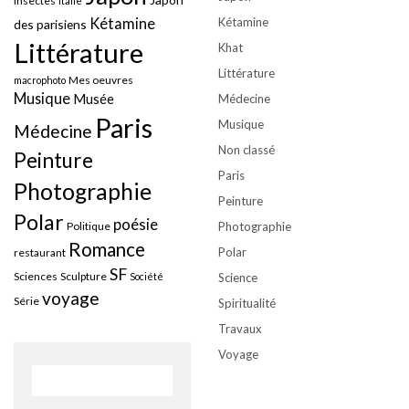
insectes
Italie
Kétamine
Kétamine
des parisiens
Littérature
Khat
Littérature
Mes oeuvres
macrophoto
Musique
Musée
Médecine
Paris
Musique
Médecine
Non classé
Peinture
Paris
Photographie
Peinture
Polar
poésie
Politique
Photographie
Romance
Polar
restaurant
SF
Sciences
Sculpture
Société
Science
voyage
Série
Spiritualité
Travaux
Voyage