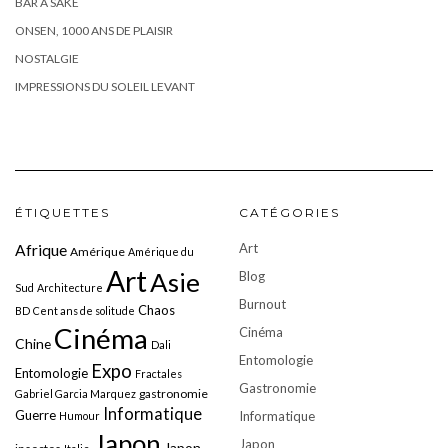
BAR À SAKÉ
ONSEN, 1000 ANS DE PLAISIR
NOSTALGIE
IMPRESSIONS DU SOLEIL LEVANT
ÉTIQUETTES
CATÉGORIES
Art
Afrique
Amérique
Amérique du
Art
Asie
Blog
Sud
Architecture
Burnout
Chaos
BD
Cent ans de solitude
Cinéma
Cinéma
Chine
Dali
Entomologie
Expo
Entomologie
Fractales
Gastronomie
gastronomie
Gabriel Garcia Marquez
Informatique
Guerre
Informatique
Humour
Japon
Japon
Japon