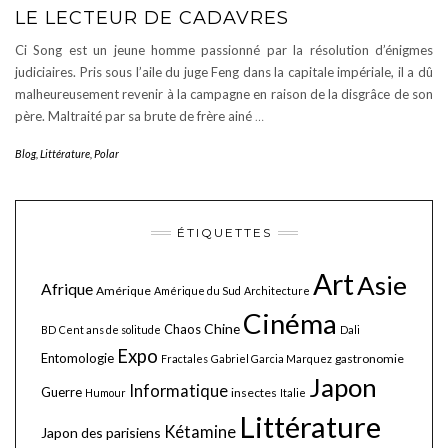
LE LECTEUR DE CADAVRES
Ci Song est un jeune homme passionné par la résolution d’énigmes
judiciaires. Pris sous l’aile du juge Feng dans la capitale impériale, il a dû
malheureusement revenir à la campagne en raison de la disgrâce de son
père. Maltraité par sa brute de frère ainé
…
Blog
,
Littérature
,
Polar
ÉTIQUETTES
Art
Asie
Afrique
Amérique
Amérique du Sud
Architecture
Cinéma
Chine
Chaos
BD
Cent ans de solitude
Dali
Expo
Entomologie
gastronomie
Fractales
Gabriel Garcia Marquez
Japon
Informatique
Guerre
insectes
Humour
Italie
Littérature
Kétamine
Japon des parisiens