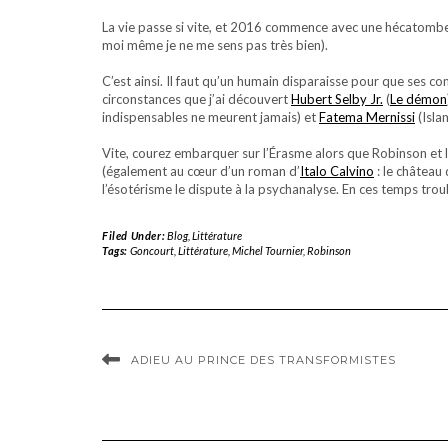
La vie passe si vite, et 2016 commence avec une hécatombe
moi même je ne me sens pas très bien).
C’est ainsi. Il faut qu’un humain disparaisse pour que ses c
circonstances que j’ai découvert
Hubert Selby Jr.
(
Le démon
indispensables ne meurent jamais) et
Fatema Mernissi
(Isla
Vite, courez embarquer sur l’Érasme alors que Robinson et 
(également au cœur d’un roman d’
Italo Calvino
: le château
l’ésotérisme le dispute à la psychanalyse. En ces temps trou
Filed Under:
Blog
,
Littérature
Tags:
Goncourt
,
Littérature
,
Michel Tournier
,
Robinson
ADIEU AU PRINCE DES TRANSFORMISTES