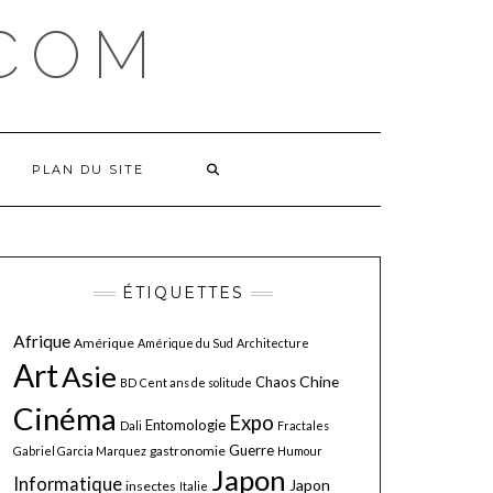
COM
PLAN DU SITE
ÉTIQUETTES
Afrique
Amérique
Amérique du Sud
Architecture
Art
Asie
Chine
Chaos
BD
Cent ans de solitude
Cinéma
Expo
Entomologie
Dali
Fractales
Guerre
gastronomie
Gabriel Garcia Marquez
Humour
Japon
Informatique
Japon
insectes
Italie