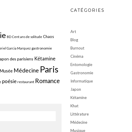
CATÉGORIES
Art
ie
Chaos
BD
Cent ans de solitude
Blog
Burnout
gastronomie
riel Garcia Marquez
Cinéma
Kétamine
apon des parisiens
Entomologie
Paris
Médecine
Musée
Gastronomie
Romance
poésie
Informatique
e
restaurant
Japon
Kétamine
Khat
Littérature
Médecine
Musique