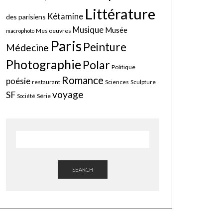
Littérature
Kétamine
des parisiens
Musique
Musée
Mes oeuvres
macrophoto
Paris
Peinture
Médecine
Photographie
Polar
Politique
Romance
poésie
restaurant
Sciences
Sculpture
voyage
SF
Série
Société
SEARCH