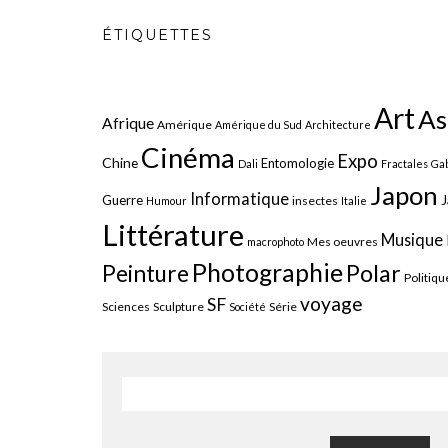
ÉTIQUETTES
Art
As
Afrique
Amérique
Amérique du Sud
Architecture
Cinéma
Expo
Chine
Entomologie
Dali
Fractales
Gab
Japon
Informatique
J
Guerre
insectes
Humour
Italie
Littérature
Musique
Mes oeuvres
macrophoto
Photographie
Polar
Peinture
Politiqu
voyage
SF
Sciences
Sculpture
Série
Société