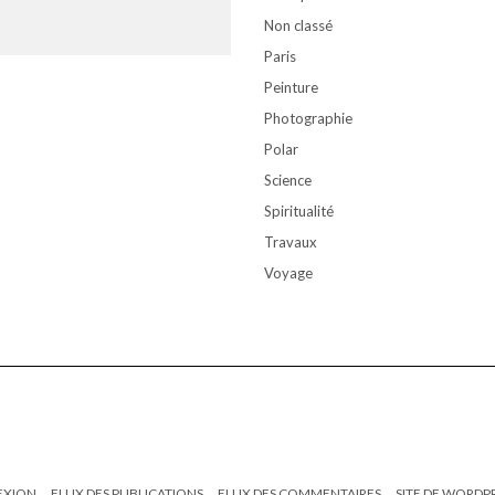
Non classé
Paris
Peinture
Photographie
Polar
Science
Spiritualité
Travaux
Voyage
EXION
FLUX DES PUBLICATIONS
FLUX DES COMMENTAIRES
SITE DE WORDP