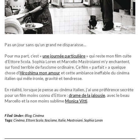
Pas un jour sans qu’un grand ne disparaisse…
Pour ma part, c’est «
une journée particulière
» qui reste mon film culte
d’Ettore Scola. Sophia Loren et Marcello Mastroianni m’y enchantent,
sur fond terrible de fascisme ordinaire. Ce film « parfait » a quelque
chose d’
Hiroshima mon amour
et cette ambiance ineffable du cinéma
italien qui mêle ironie, gravité et tendresse.
En réalité, lorsque je pense au cinéma italien, j’ai une préférence secrète
pour un film moins connu d’Ettore :
drame de la jalousie
, avec le beau
Marcello et la non moins sublime
Monica Vitti
.
Filed Under:
Blog
,
Cinéma
Tags:
Cinéma
,
Ettore Scola
,
fascisme
,
Italie
,
Mastroiani
,
Sophia Loren