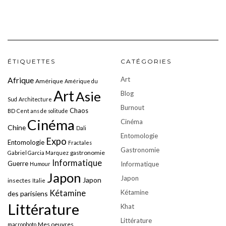
ÉTIQUETTES
CATÉGORIES
Art
Afrique
Amérique
Amérique du
Art
Asie
Blog
Sud
Architecture
Burnout
Chaos
BD
Cent ans de solitude
Cinéma
Cinéma
Chine
Dali
Entomologie
Expo
Entomologie
Fractales
Gastronomie
gastronomie
Gabriel Garcia Marquez
Informatique
Guerre
Informatique
Humour
Japon
Japon
Japon
insectes
Italie
Kétamine
Kétamine
des parisiens
Littérature
Khat
Littérature
Mes oeuvres
macrophoto