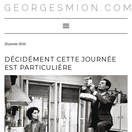
Skip
GEORGESMION.CO
to
content
Toggle Navigation
20 janvier 2016
DÉCIDÉMENT CETTE JOURNÉE
EST PARTICULIÈRE