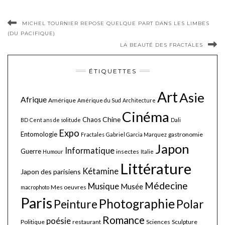
MICHEL TOURNIER REPOSE QUELQUE PART DANS LES LIMBES
(DU PACIFIQUE)
LA BEAUTÉ DES FRACTALES
ÉTIQUETTES
Art
Asie
Afrique
Amérique
Amérique du Sud
Architecture
Cinéma
Chine
Chaos
BD
Cent ans de solitude
Dali
Expo
Entomologie
gastronomie
Fractales
Gabriel Garcia Marquez
Japon
Informatique
Guerre
insectes
Humour
Italie
Littérature
Kétamine
Japon des parisiens
Médecine
Musique
Musée
Mes oeuvres
macrophoto
Paris
Photographie
Polar
Peinture
Romance
poésie
Politique
restaurant
Sciences
Sculpture