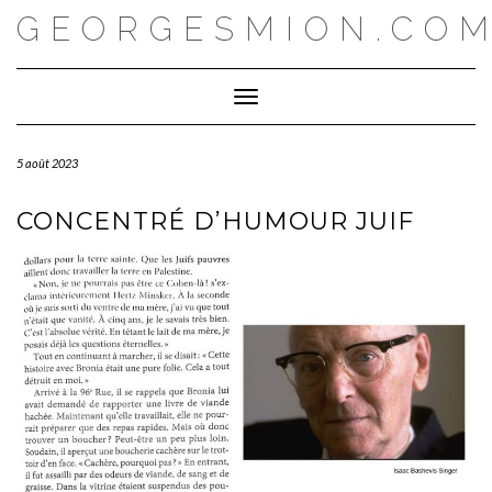
Skip
GEORGESMION.CO
to
content
Toggle Navigation
5 août 2023
CONCENTRÉ D’HUMOUR JUIF