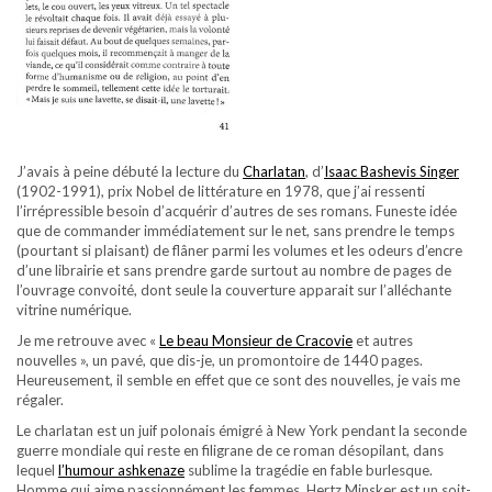
J’avais à peine débuté la lecture du
Charlatan
, d’
Isaac Bashevis Singer
(1902-1991), prix Nobel de littérature en 1978, que j’ai ressenti
l’irrépressible besoin d’acquérir d’autres de ses romans. Funeste idée
que de commander immédiatement sur le net, sans prendre le temps
(pourtant si plaisant) de flâner parmi les volumes et les odeurs d’encre
d’une librairie et sans prendre garde surtout au nombre de pages de
l’ouvrage convoité, dont seule la couverture apparait sur l’alléchante
vitrine numérique.
Je me retrouve avec «
Le beau Monsieur de Cracovie
et autres
nouvelles », un pavé, que dis-je, un promontoire de 1440 pages.
Heureusement, il semble en effet que ce sont des nouvelles, je vais me
régaler.
Le charlatan est un juif polonais émigré à New York pendant la seconde
guerre mondiale qui reste en filigrane de ce roman désopilant, dans
lequel
l’humour ashkenaze
sublime la tragédie en fable burlesque.
Homme qui aime passionnément les femmes, Hertz Minsker est un soit-