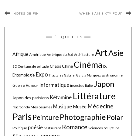
NOTES DE FIN
WHEN I AM SIXTY FOUR
ÉTIQUETTES
Art
Asie
Afrique
Amérique
Amérique du Sud
Architecture
Cinéma
Chine
Chaos
BD
Cent ans de solitude
Dali
Expo
Entomologie
gastronomie
Fractales
Gabriel Garcia Marquez
Japon
Informatique
Guerre
insectes
Humour
Italie
Littérature
Kétamine
Japon des parisiens
Médecine
Musique
Musée
Mes oeuvres
macrophoto
Paris
Photographie
Polar
Peinture
Romance
poésie
Politique
restaurant
Sciences
Sculpture
voyage
SF