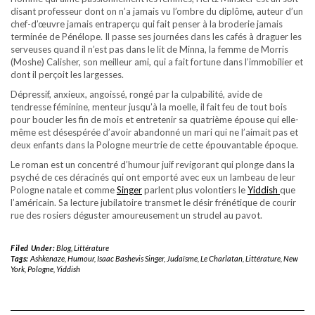
disant professeur dont on n’a jamais vu l’ombre du diplôme, auteur d’un
chef-d’œuvre jamais entraperçu qui fait penser à la broderie jamais
terminée de Pénélope. Il passe ses journées dans les cafés à draguer les
serveuses quand il n’est pas dans le lit de Minna, la femme de Morris
(Moshe) Calisher, son meilleur ami, qui a fait fortune dans l’immobilier et
dont il perçoit les largesses.
Dépressif, anxieux, angoissé, rongé par la culpabilité, avide de
tendresse féminine, menteur jusqu’à la moelle, il fait feu de tout bois
pour boucler les fin de mois et entretenir sa quatrième épouse qui elle-
même est désespérée d’avoir abandonné un mari qui ne l’aimait pas et
deux enfants dans la Pologne meurtrie de cette épouvantable époque.
Le roman est un concentré d’humour juif revigorant qui plonge dans la
psyché de ces déracinés qui ont emporté avec eux un lambeau de leur
Pologne natale et comme
Singer
parlent plus volontiers le
Yiddish
que
l’américain. Sa lecture jubilatoire transmet le désir frénétique de courir
rue des rosiers déguster amoureusement un strudel au pavot.
Filed Under:
Blog
,
Littérature
Tags:
Ashkenaze
,
Humour
,
Isaac Bashevis Singer
,
Judaïsme
,
Le Charlatan
,
Littérature
,
New
York
,
Pologne
,
Yiddish