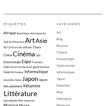
ÉTIQUETTES
CATÉGORIES
Art
Afrique
Amérique
Amérique du
Art
Asie
Blog
Sud
Architecture
Burnout
Chaos
BD
Cent ans de solitude
Cinéma
Cinéma
Chine
Dali
Entomologie
Expo
Entomologie
Fractales
Gastronomie
gastronomie
Gabriel Garcia Marquez
Informatique
Guerre
Informatique
Humour
Japon
Japon
Japon
insectes
Italie
Kétamine
Kétamine
des parisiens
Littérature
Khat
Littérature
Mes oeuvres
macrophoto
Musique
Musée
Médecine