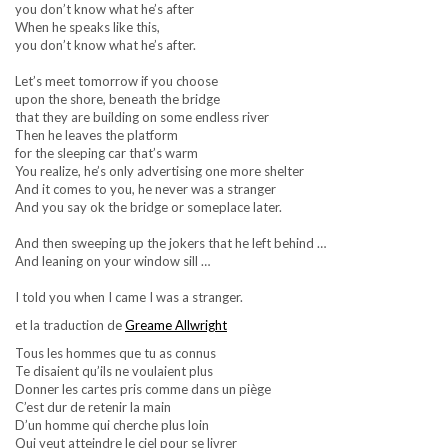
you don’t know what he’s after
When he speaks like this,
you don’t know what he’s after.
Let’s meet tomorrow if you choose
upon the shore, beneath the bridge
that they are building on some endless river
Then he leaves the platform
for the sleeping car that’s warm
You realize, he’s only advertising one more shelter
And it comes to you, he never was a stranger
And you say ok the bridge or someplace later.
And then sweeping up the jokers that he left behind …
And leaning on your window sill …
I told you when I came I was a stranger.
et la traduction de
Greame Allwright
Tous les hommes que tu as connus
Te disaient qu’ils ne voulaient plus
Donner les cartes pris comme dans un piège
C’est dur de retenir la main
D’un homme qui cherche plus loin
Qui veut atteindre le ciel pour se livrer