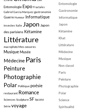
Entomologie
Expo
Entomologie
Fractales
Gastronomie
gastronomie
Gabriel Garcia Marquez
Informatique
Guerre
Informatique
Humour
Japon
Japon
Japon
insectes
Italie
Kétamine
Kétamine
des parisiens
Littérature
Khat
Littérature
Mes oeuvres
macrophoto
Musique
Musée
Médecine
Paris
Musique
Médecine
Non classé
Peinture
Paris
Photographie
Peinture
Polar
poésie
Politique
Photographie
Romance
Polar
restaurant
SF
Sciences
Sculpture
Société
Science
voyage
Série
Spiritualité