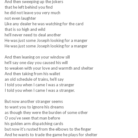
And then sweeping up the jokers
that he left behind you find
he did not leave you very much
not even laughter
Like any dealer he was watching for the card
that is so high and wild
he’ll never need to deal another
He was just some Joseph looking for a manger
He was just some Joseph looking for a manger
And then leaning on your window sill
he’ll say one day you caused his will
to weaken with your love and warmth and shelter
And then taking from his wallet
an old schedule of trains, he’ll say
I told you when I came I was a stranger
I told you when I came I was a stranger.
But now another stranger seems
to want you to ignore his dreams
as though they were the burden of some other
O you’ve seen that man before
his golden arm dispatching cards
but now it’s rusted from the elbows to the finger
And he wants to trade the game he plays for shelter