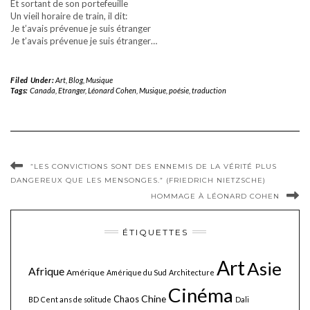
Et sortant de son portefeuille
Un vieil horaire de train, il dit:
Je t’avais prévenue je suis étranger
Je t’avais prévenue je suis étranger…
Filed Under:
Art
,
Blog
,
Musique
Tags:
Canada
,
Etranger
,
Léonard Cohen
,
Musique
,
poésie
,
traduction
“LES CONVICTIONS SONT DES ENNEMIS DE LA VÉRITÉ PLUS
DANGEREUX QUE LES MENSONGES.” (FRIEDRICH NIETZSCHE)
HOMMAGE À LÉONARD COHEN
ÉTIQUETTES
Art
Asie
Afrique
Amérique
Amérique du Sud
Architecture
Cinéma
Chine
Chaos
BD
Cent ans de solitude
Dali