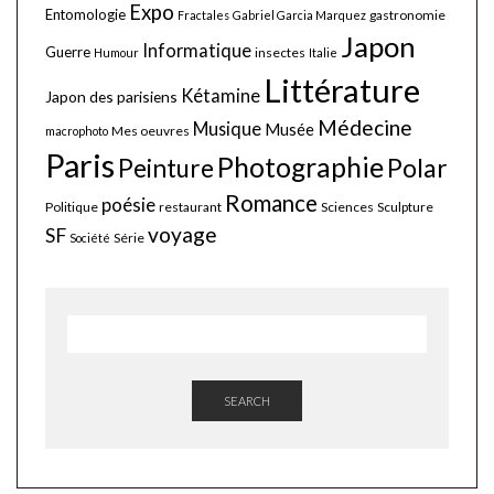
Expo
Entomologie
gastronomie
Fractales
Gabriel Garcia Marquez
Japon
Informatique
Guerre
insectes
Humour
Italie
Littérature
Kétamine
Japon des parisiens
Médecine
Musique
Musée
Mes oeuvres
macrophoto
Paris
Photographie
Polar
Peinture
Romance
poésie
Politique
restaurant
Sciences
Sculpture
voyage
SF
Série
Société
SEARCH