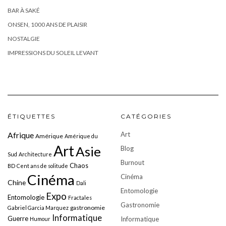
BAR À SAKÉ
ONSEN, 1000 ANS DE PLAISIR
NOSTALGIE
IMPRESSIONS DU SOLEIL LEVANT
ÉTIQUETTES
CATÉGORIES
Art
Afrique
Amérique
Amérique du
Art
Asie
Blog
Sud
Architecture
Burnout
Chaos
BD
Cent ans de solitude
Cinéma
Cinéma
Chine
Dali
Entomologie
Expo
Entomologie
Fractales
Gastronomie
gastronomie
Gabriel Garcia Marquez
Informatique
Guerre
Informatique
Humour