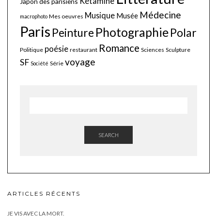
Kétamine
Japon des parisiens
Médecine
Musique
Musée
Mes oeuvres
macrophoto
Paris
Photographie
Polar
Peinture
Romance
poésie
Politique
restaurant
Sciences
Sculpture
voyage
SF
Série
Société
SEARCH
ARTICLES RÉCENTS
JE VIS AVEC LA MORT.