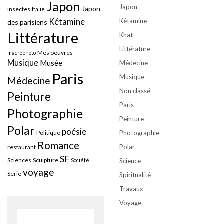
Japon
Japon
Japon
insectes
Italie
Kétamine
Kétamine
des parisiens
Littérature
Khat
Littérature
Mes oeuvres
macrophoto
Musique
Musée
Médecine
Paris
Musique
Médecine
Non classé
Peinture
Paris
Photographie
Peinture
Polar
poésie
Politique
Photographie
Romance
Polar
restaurant
SF
Sciences
Sculpture
Société
Science
voyage
Série
Spiritualité
Travaux
Voyage