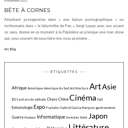
8 novembre 2015
BÊTE À CORNES
Attachant protagoniste dans « une liaison pornographique » ou
tortionnaire dans « le labyrinthe de Pan », Sergi Lopez avec son accent
so sexy, donne en ce moment à la Pépinière un presque one man show
qui, sous couvert de nous faire rire, nous promène
…
Art
,
Blog
ÉTIQUETTES
Art
Asie
Afrique
Amérique
Amérique du Sud
Architecture
Cinéma
Chine
Chaos
BD
Cent ans de solitude
Dali
Expo
Entomologie
gastronomie
Fractales
Gabriel Garcia Marquez
Japon
Informatique
Guerre
insectes
Humour
Italie
Littérature