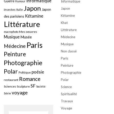
Informatique
Guerre
Informatique
Humour
Japon
Japon
Japon
insectes
Italie
Kétamine
Kétamine
des parisiens
Littérature
Khat
Littérature
Mes oeuvres
macrophoto
Musique
Musée
Médecine
Paris
Musique
Médecine
Non classé
Peinture
Paris
Photographie
Peinture
Polar
poésie
Politique
Photographie
Romance
Polar
restaurant
SF
Sciences
Sculpture
Société
Science
voyage
Série
Spiritualité
Travaux
Voyage