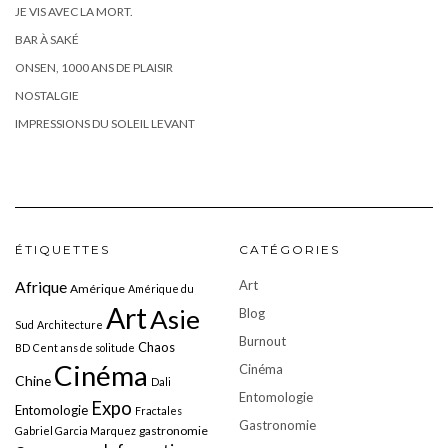
JE VIS AVEC LA MORT.
BAR À SAKÉ
ONSEN, 1000 ANS DE PLAISIR
NOSTALGIE
IMPRESSIONS DU SOLEIL LEVANT
ÉTIQUETTES
CATÉGORIES
Art
Afrique
Amérique
Amérique du
Art
Asie
Blog
Sud
Architecture
Burnout
Chaos
BD
Cent ans de solitude
Cinéma
Cinéma
Chine
Dali
Entomologie
Expo
Entomologie
Fractales
Gastronomie
gastronomie
Gabriel Garcia Marquez