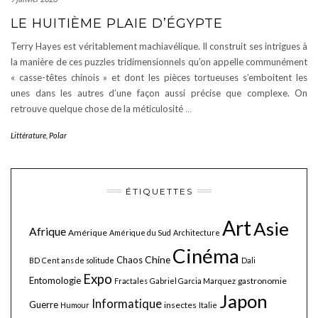
LE HUITIÈME PLAIE D’ÉGYPTE
Terry Hayes est véritablement machiavélique. Il construit ses intrigues à
la manière de ces puzzles tridimensionnels qu’on appelle communément
« casse-têtes chinois » et dont les pièces tortueuses s’emboitent les
unes dans les autres d’une façon aussi précise que complexe. On
retrouve quelque chose de la méticulosité
…
Littérature
,
Polar
ÉTIQUETTES
Art
Asie
Afrique
Amérique
Amérique du Sud
Architecture
Cinéma
Chine
Chaos
BD
Cent ans de solitude
Dali
Expo
Entomologie
gastronomie
Fractales
Gabriel Garcia Marquez
Japon
Informatique
Guerre
insectes
Humour
Italie