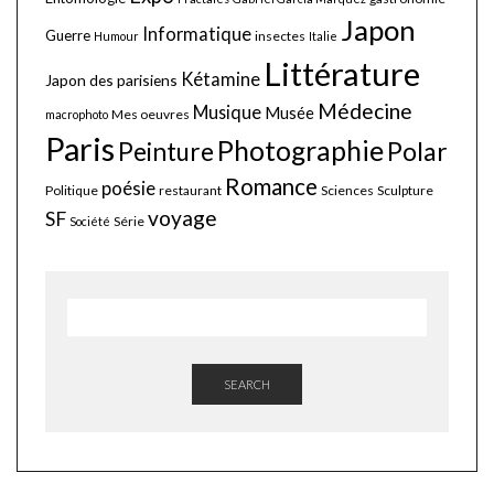
Japon
Informatique
Guerre
insectes
Humour
Italie
Littérature
Kétamine
Japon des parisiens
Médecine
Musique
Musée
Mes oeuvres
macrophoto
Paris
Photographie
Polar
Peinture
Romance
poésie
Politique
restaurant
Sciences
Sculpture
voyage
SF
Série
Société
SEARCH