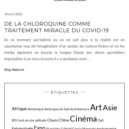
10 avril 2020
DE LA CHLOROQUINE COMME
TRAITEMENT MIRACLE DU COVID-19
En ce moment surréaliste où on ne sait plus si la réalité est un
cauchemar issu de l’imagination d’un auteur de science-fiction et où les
média égrènent en boucle la longue litanie des décès quotidiens
imputables à un virus inconnu il y a quelques mois
…
Blog
,
Médecine
ÉTIQUETTES
Art
Asie
Afrique
Amérique
Amérique du Sud
Architecture
Cinéma
Chine
Chaos
BD
Cent ans de solitude
Dali
Expo
Entomologie
gastronomie
Fractales
Gabriel Garcia Marquez