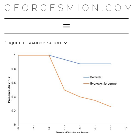
Skip
GEORGESMION.CO
to
content
Toggle Navigation
ÉTIQUETTE :
RANDOMISATION