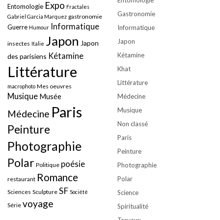
Expo
Entomologie
Fractales
Gastronomie
gastronomie
Gabriel Garcia Marquez
Informatique
Guerre
Informatique
Humour
Japon
Japon
Japon
insectes
Italie
Kétamine
Kétamine
des parisiens
Littérature
Khat
Littérature
Mes oeuvres
macrophoto
Musique
Musée
Médecine
Paris
Musique
Médecine
Non classé
Peinture
Paris
Photographie
Peinture
Polar
poésie
Politique
Photographie
Romance
Polar
restaurant
SF
Sciences
Sculpture
Société
Science
voyage
Série
Spiritualité
Travaux