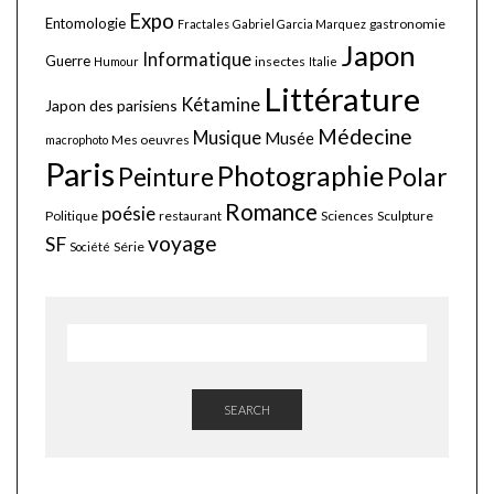
Expo
Entomologie
gastronomie
Fractales
Gabriel Garcia Marquez
Japon
Informatique
Guerre
insectes
Humour
Italie
Littérature
Kétamine
Japon des parisiens
Médecine
Musique
Musée
Mes oeuvres
macrophoto
Paris
Photographie
Polar
Peinture
Romance
poésie
Politique
restaurant
Sciences
Sculpture
voyage
SF
Série
Société
SEARCH