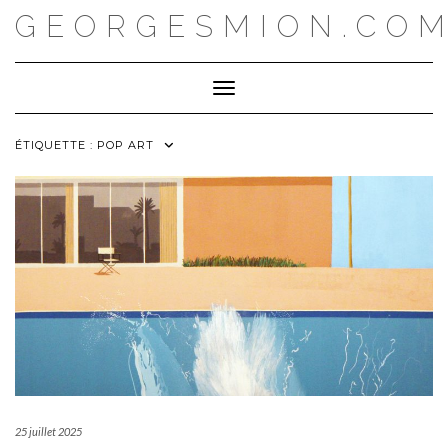
Skip
GEORGESMION.CO
to
content
Toggle Navigation
ÉTIQUETTE :
POP ART
25 juillet 2025