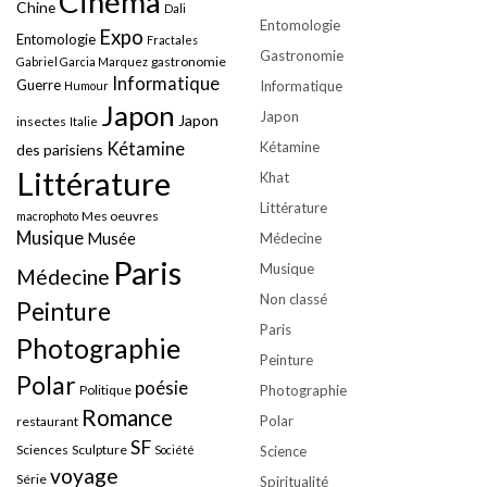
Cinéma
Chine
Dali
Entomologie
Expo
Entomologie
Fractales
Gastronomie
gastronomie
Gabriel Garcia Marquez
Informatique
Guerre
Informatique
Humour
Japon
Japon
Japon
insectes
Italie
Kétamine
Kétamine
des parisiens
Littérature
Khat
Littérature
Mes oeuvres
macrophoto
Musique
Musée
Médecine
Paris
Musique
Médecine
Non classé
Peinture
Paris
Photographie
Peinture
Polar
poésie
Politique
Photographie
Romance
Polar
restaurant
SF
Sciences
Sculpture
Société
Science
voyage
Série
Spiritualité