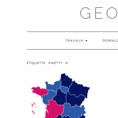
Skip
GE
to
content
TRAVAUX
DOWNL
ÉTIQUETTE :
PIKETTY