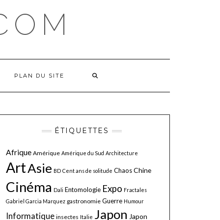
COM
PLAN DU SITE
ÉTIQUETTES
Afrique
Amérique
Amérique du Sud
Architecture
Art
Asie
Chine
Chaos
BD
Cent ans de solitude
Cinéma
Expo
Entomologie
Dali
Fractales
Guerre
gastronomie
Gabriel Garcia Marquez
Humour
Japon
Informatique
Japon
insectes
Italie