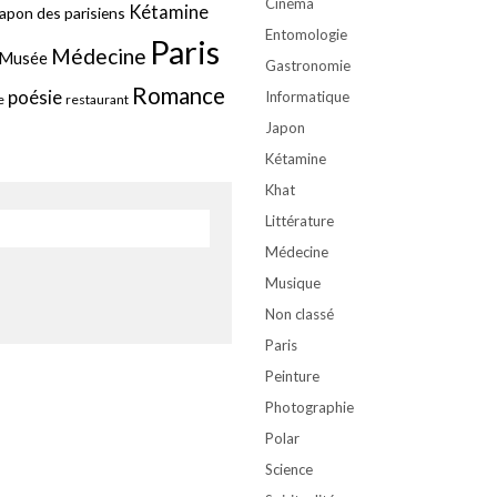
Cinéma
Kétamine
apon des parisiens
Entomologie
Paris
Médecine
Musée
Gastronomie
Romance
poésie
Informatique
e
restaurant
Japon
Kétamine
Khat
Littérature
Médecine
Musique
Non classé
Paris
Peinture
Photographie
Polar
Science