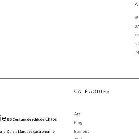
A
JE
BA
ON
N
IM
CATÉGORIES
Art
ie
Chaos
BD
Cent ans de solitude
Blog
Burnout
gastronomie
riel Garcia Marquez