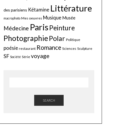
Littérature
Kétamine
des parisiens
Musique
Musée
Mes oeuvres
macrophoto
Paris
Peinture
Médecine
Photographie
Polar
Politique
Romance
poésie
restaurant
Sciences
Sculpture
voyage
SF
Série
Société
SEARCH