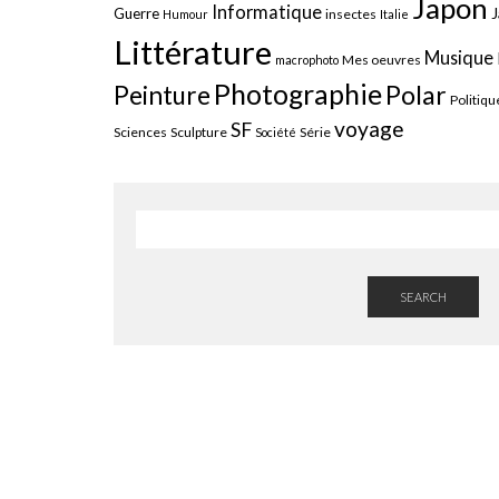
Japon
Informatique
J
Guerre
insectes
Humour
Italie
Littérature
Musique
Mes oeuvres
macrophoto
Photographie
Polar
Peinture
Politiqu
voyage
SF
Sciences
Sculpture
Série
Société
SEARCH