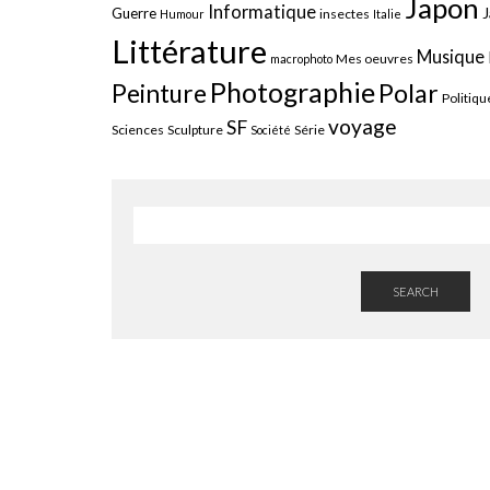
Japon
Informatique
J
Guerre
insectes
Humour
Italie
Littérature
Musique
Mes oeuvres
macrophoto
Photographie
Polar
Peinture
Politiqu
voyage
SF
Sciences
Sculpture
Série
Société
SEARCH