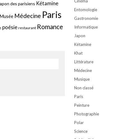
Cinéma
Kétamine
apon des parisiens
Entomologie
Paris
Médecine
Musée
Gastronomie
Romance
poésie
Informatique
e
restaurant
Japon
Kétamine
Khat
Littérature
Médecine
Musique
Non classé
Paris
Peinture
Photographie
Polar
Science