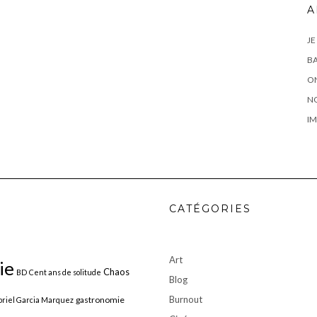
A
JE
BA
ON
N
IM
CATÉGORIES
Art
ie
Chaos
BD
Cent ans de solitude
Blog
Burnout
gastronomie
riel Garcia Marquez