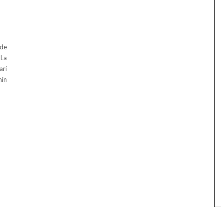
 de
 La
ari
min