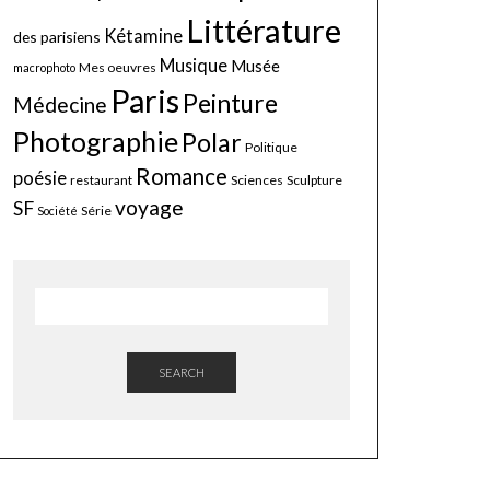
Littérature
Kétamine
des parisiens
Musique
Musée
Mes oeuvres
macrophoto
Paris
Peinture
Médecine
Photographie
Polar
Politique
Romance
poésie
restaurant
Sciences
Sculpture
voyage
SF
Série
Société
SEARCH