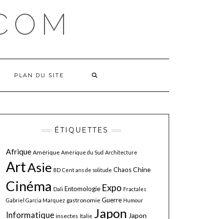
COM
PLAN DU SITE
ÉTIQUETTES
Afrique
Amérique
Amérique du Sud
Architecture
Art
Asie
Chine
Chaos
BD
Cent ans de solitude
Cinéma
Expo
Entomologie
Dali
Fractales
Guerre
gastronomie
Gabriel Garcia Marquez
Humour
Japon
Informatique
Japon
insectes
Italie