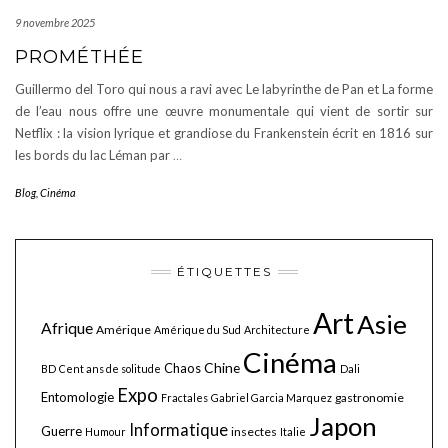
9 novembre 2025
PROMÉTHÉE
Guillermo del Toro qui nous a ravi avec Le labyrinthe de Pan et La forme
de l’eau nous offre une œuvre monumentale qui vient de sortir sur
Netflix : la vision lyrique et grandiose du Frankenstein écrit en 1816 sur
les bords du lac Léman par
…
Blog
,
Cinéma
ÉTIQUETTES
Art
Asie
Afrique
Amérique
Amérique du Sud
Architecture
Cinéma
Chine
Chaos
BD
Cent ans de solitude
Dali
Expo
Entomologie
gastronomie
Fractales
Gabriel Garcia Marquez
Japon
Informatique
Guerre
insectes
Humour
Italie