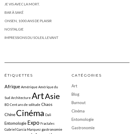
JE VIS AVEC LA MORT.
BAR À SAKÉ
ONSEN, 1000 ANS DE PLAISIR
NOSTALGIE
IMPRESSIONS DU SOLEIL LEVANT
ÉTIQUETTES
CATÉGORIES
Art
Afrique
Amérique
Amérique du
Art
Asie
Blog
Sud
Architecture
Burnout
Chaos
BD
Cent ans de solitude
Cinéma
Cinéma
Chine
Dali
Entomologie
Expo
Entomologie
Fractales
Gastronomie
gastronomie
Gabriel Garcia Marquez