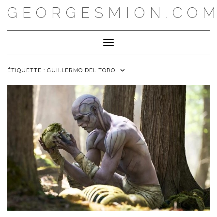
Skip
GEORGESMION.CO
to
content
Toggle Navigation
ÉTIQUETTE :
GUILLERMO DEL TORO