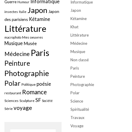
Informatique
Guerre
Informatique
Humour
Japon
Japon
Japon
insectes
Italie
Kétamine
Kétamine
des parisiens
Littérature
Khat
Littérature
Mes oeuvres
macrophoto
Musique
Musée
Médecine
Paris
Musique
Médecine
Non classé
Peinture
Paris
Photographie
Peinture
Polar
poésie
Politique
Photographie
Romance
Polar
restaurant
SF
Sciences
Sculpture
Société
Science
voyage
Série
Spiritualité
Travaux
Voyage