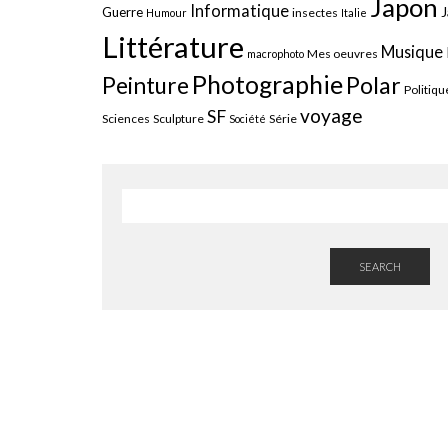
Japon
Informatique
J
Guerre
insectes
Humour
Italie
Littérature
Musique
Mes oeuvres
macrophoto
Photographie
Polar
Peinture
Politiqu
voyage
SF
Sciences
Sculpture
Série
Société
SEARCH