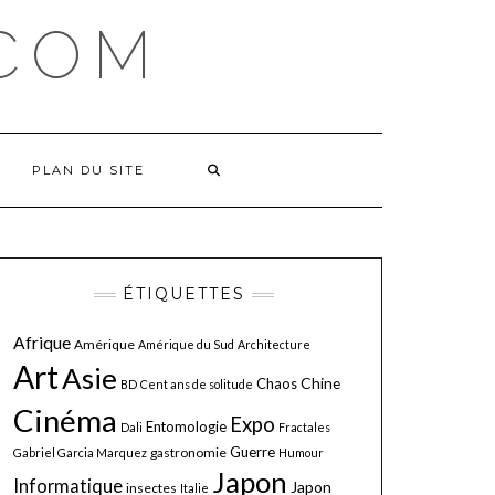
COM
PLAN DU SITE
ÉTIQUETTES
Afrique
Amérique
Amérique du Sud
Architecture
Art
Asie
Chine
Chaos
BD
Cent ans de solitude
Cinéma
Expo
Entomologie
Dali
Fractales
Guerre
gastronomie
Gabriel Garcia Marquez
Humour
Japon
Informatique
Japon
insectes
Italie