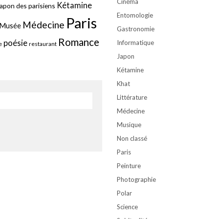
Cinéma
Kétamine
apon des parisiens
Entomologie
Paris
Médecine
Musée
Gastronomie
Romance
poésie
Informatique
e
restaurant
Japon
Kétamine
Khat
Littérature
Médecine
Musique
Non classé
Paris
Peinture
Photographie
Polar
Science