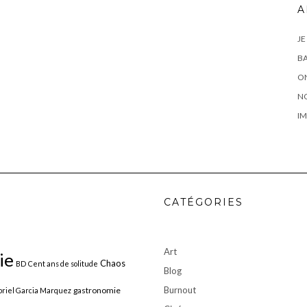
A
JE
BA
ON
N
IM
CATÉGORIES
Art
ie
Chaos
BD
Cent ans de solitude
Blog
Burnout
gastronomie
riel Garcia Marquez