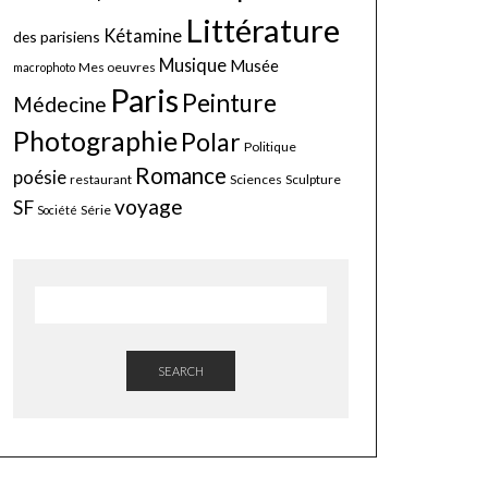
Littérature
Kétamine
des parisiens
Musique
Musée
Mes oeuvres
macrophoto
Paris
Peinture
Médecine
Photographie
Polar
Politique
Romance
poésie
restaurant
Sciences
Sculpture
voyage
SF
Série
Société
SEARCH