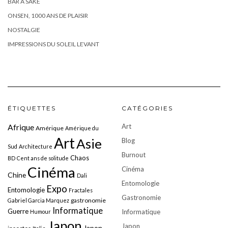
BAR À SAKÉ
ONSEN, 1000 ANS DE PLAISIR
NOSTALGIE
IMPRESSIONS DU SOLEIL LEVANT
ÉTIQUETTES
CATÉGORIES
Art
Afrique
Amérique
Amérique du
Art
Asie
Blog
Sud
Architecture
Burnout
Chaos
BD
Cent ans de solitude
Cinéma
Cinéma
Chine
Dali
Entomologie
Expo
Entomologie
Fractales
Gastronomie
gastronomie
Gabriel Garcia Marquez
Informatique
Guerre
Informatique
Humour
Japon
Japon
Japon