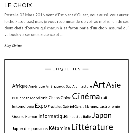
LE CHOIX
Posté le 02 Mars 2016 Vent d’Est, vent d’Ouest, vous aussi, vous aurez
le choix …ou pas) mais je vous recommande de voir au moins l’un de ces
deux chefs-d’œuvre qui chacun à sa façon parle d’un choix assumé qui
va bouleverser une existence et
…
Blog
,
Cinéma
ÉTIQUETTES
Art
Asie
Afrique
Amérique
Amérique du Sud
Architecture
Cinéma
Chine
Chaos
BD
Cent ans de solitude
Dali
Expo
Entomologie
gastronomie
Fractales
Gabriel Garcia Marquez
Japon
Informatique
Guerre
insectes
Humour
Italie
Littérature
Kétamine
Japon des parisiens