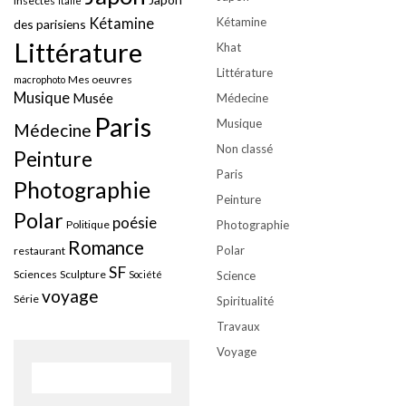
insectes
Italie
Kétamine
Kétamine
des parisiens
Littérature
Khat
Littérature
Mes oeuvres
macrophoto
Musique
Musée
Médecine
Paris
Musique
Médecine
Non classé
Peinture
Paris
Photographie
Peinture
Polar
poésie
Politique
Photographie
Romance
Polar
restaurant
SF
Sciences
Sculpture
Société
Science
voyage
Série
Spiritualité
Travaux
Voyage