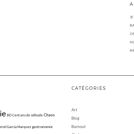
A
JE
BA
ON
N
IM
CATÉGORIES
Art
ie
Chaos
BD
Cent ans de solitude
Blog
Burnout
gastronomie
riel Garcia Marquez