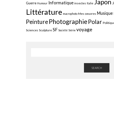
Japon
Informatique
J
Guerre
insectes
Humour
Italie
Littérature
Musique
Mes oeuvres
macrophoto
Photographie
Polar
Peinture
Politiqu
voyage
SF
Sciences
Sculpture
Série
Société
SEARCH