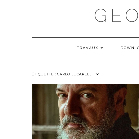
Skip
GE
to
content
TRAVAUX
DOWNL
ÉTIQUETTE :
CARLO LUCARELLI