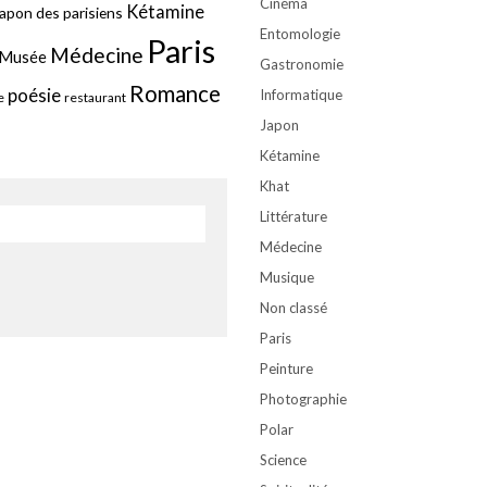
Cinéma
Kétamine
apon des parisiens
Entomologie
Paris
Médecine
Musée
Gastronomie
Romance
poésie
Informatique
e
restaurant
Japon
Kétamine
Khat
Littérature
Médecine
Musique
Non classé
Paris
Peinture
Photographie
Polar
Science