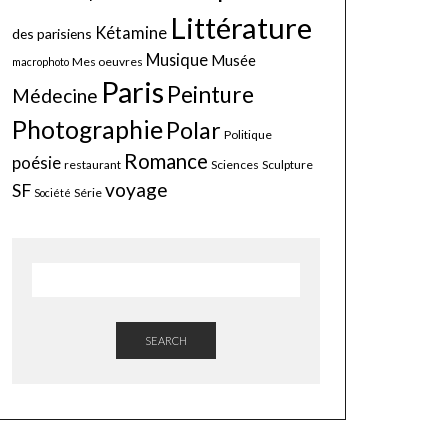
Littérature
Kétamine
des parisiens
Musique
Musée
Mes oeuvres
macrophoto
Paris
Peinture
Médecine
Photographie
Polar
Politique
Romance
poésie
restaurant
Sciences
Sculpture
voyage
SF
Série
Société
SEARCH