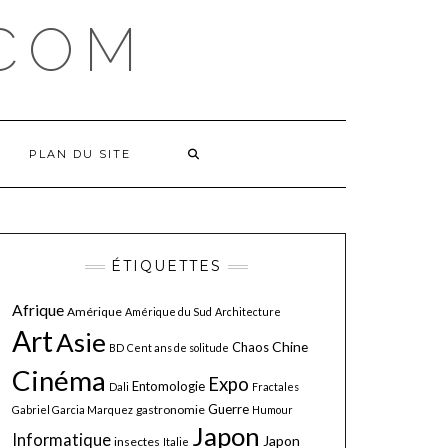
COM
PLAN DU SITE
ÉTIQUETTES
Afrique
Amérique
Amérique du Sud
Architecture
Art
Asie
Chine
Chaos
BD
Cent ans de solitude
Cinéma
Expo
Entomologie
Dali
Fractales
Guerre
gastronomie
Gabriel Garcia Marquez
Humour
Japon
Informatique
Japon
insectes
Italie