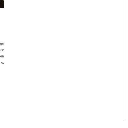
nge
 ce
 en
re,