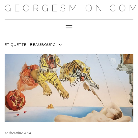
Skip
GEORGESMION.CO
to
content
Toggle Navigation
ÉTIQUETTE :
BEAUBOURG
16 décembre 2024