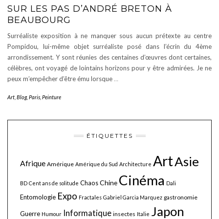
SUR LES PAS D’ANDRÉ BRETON À
BEAUBOURG
Surréaliste exposition à ne manquer sous aucun prétexte au centre
Pompidou, lui-même objet surréaliste posé dans l’écrin du 4ème
arrondissement. Y sont réunies des centaines d’œuvres dont certaines,
célèbres, ont voyagé de lointains horizons pour y être admirées. Je ne
peux m’empêcher d’être ému lorsque
…
Art
,
Blog
,
Paris
,
Peinture
ÉTIQUETTES
Art
Asie
Afrique
Amérique
Amérique du Sud
Architecture
Cinéma
Chine
Chaos
BD
Cent ans de solitude
Dali
Expo
Entomologie
gastronomie
Fractales
Gabriel Garcia Marquez
Japon
Informatique
Guerre
insectes
Humour
Italie