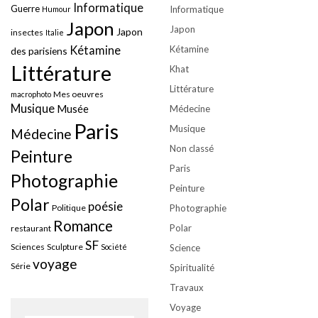
Informatique
Guerre
Informatique
Humour
Japon
Japon
Japon
insectes
Italie
Kétamine
Kétamine
des parisiens
Littérature
Khat
Littérature
Mes oeuvres
macrophoto
Musique
Musée
Médecine
Paris
Musique
Médecine
Non classé
Peinture
Paris
Photographie
Peinture
Polar
poésie
Politique
Photographie
Romance
Polar
restaurant
SF
Sciences
Sculpture
Société
Science
voyage
Série
Spiritualité
Travaux
Voyage