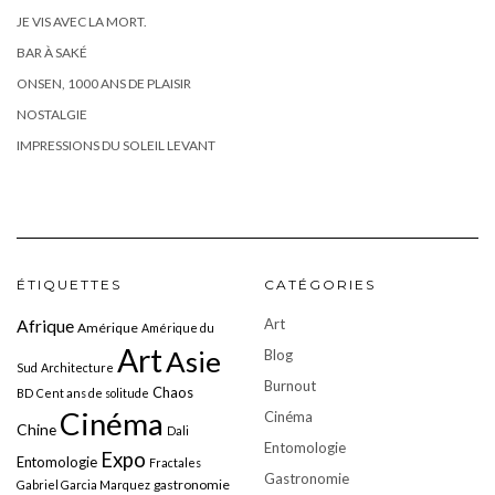
JE VIS AVEC LA MORT.
BAR À SAKÉ
ONSEN, 1000 ANS DE PLAISIR
NOSTALGIE
IMPRESSIONS DU SOLEIL LEVANT
ÉTIQUETTES
CATÉGORIES
Art
Afrique
Amérique
Amérique du
Art
Asie
Blog
Sud
Architecture
Burnout
Chaos
BD
Cent ans de solitude
Cinéma
Cinéma
Chine
Dali
Entomologie
Expo
Entomologie
Fractales
Gastronomie
gastronomie
Gabriel Garcia Marquez