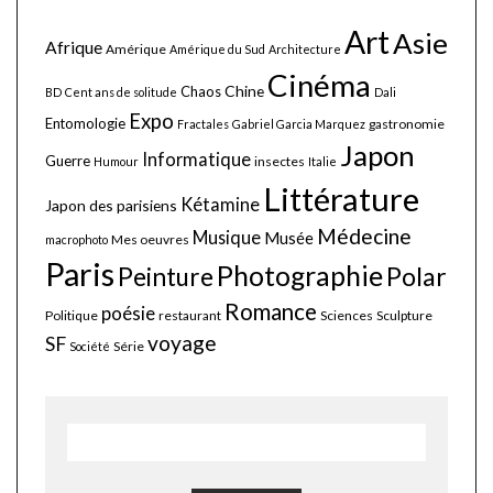
Art
Asie
Afrique
Amérique
Amérique du Sud
Architecture
Cinéma
Chine
Chaos
BD
Cent ans de solitude
Dali
Expo
Entomologie
gastronomie
Fractales
Gabriel Garcia Marquez
Japon
Informatique
Guerre
insectes
Humour
Italie
Littérature
Kétamine
Japon des parisiens
Médecine
Musique
Musée
Mes oeuvres
macrophoto
Paris
Photographie
Polar
Peinture
Romance
poésie
Politique
restaurant
Sciences
Sculpture
voyage
SF
Série
Société