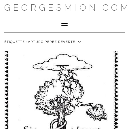
Skip
GEORGESMION.CO
to
content
Toggle Navigation
ÉTIQUETTE :
ARTURO PEREZ REVERTE