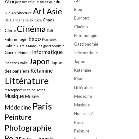
Art
Afrique
Amérique
Amérique du
Art
Asie
Blog
Sud
Architecture
Burnout
Chaos
BD
Cent ans de solitude
Cinéma
Cinéma
Chine
Dali
Entomologie
Expo
Entomologie
Fractales
Gastronomie
gastronomie
Gabriel Garcia Marquez
Informatique
Guerre
Informatique
Humour
Japon
Japon
Japon
insectes
Italie
Kétamine
Kétamine
des parisiens
Littérature
Khat
Littérature
Mes oeuvres
macrophoto
Musique
Musée
Médecine
Paris
Musique
Médecine
Non classé
Peinture
Paris
Photographie
Peinture
Polar
poésie