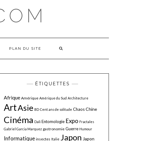
COM
PLAN DU SITE
ÉTIQUETTES
Afrique
Amérique
Amérique du Sud
Architecture
Art
Asie
Chine
Chaos
BD
Cent ans de solitude
Cinéma
Expo
Entomologie
Dali
Fractales
Guerre
gastronomie
Gabriel Garcia Marquez
Humour
Japon
Informatique
Japon
insectes
Italie