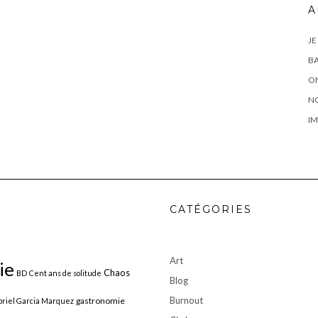
A
JE
BA
ON
N
IM
CATÉGORIES
Art
ie
Chaos
BD
Cent ans de solitude
Blog
Burnout
gastronomie
riel Garcia Marquez