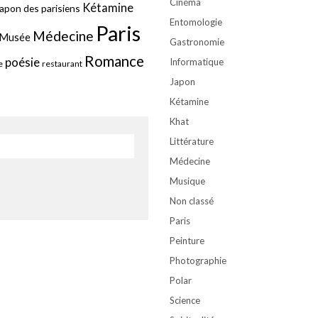
Cinéma
Kétamine
apon des parisiens
Entomologie
Paris
Médecine
Musée
Gastronomie
Romance
poésie
Informatique
e
restaurant
Japon
Kétamine
Khat
Littérature
Médecine
Musique
Non classé
Paris
Peinture
Photographie
Polar
Science