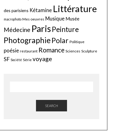
Littérature
Kétamine
des parisiens
Musique
Musée
Mes oeuvres
macrophoto
Paris
Peinture
Médecine
Photographie
Polar
Politique
Romance
poésie
restaurant
Sciences
Sculpture
voyage
SF
Série
Société
SEARCH