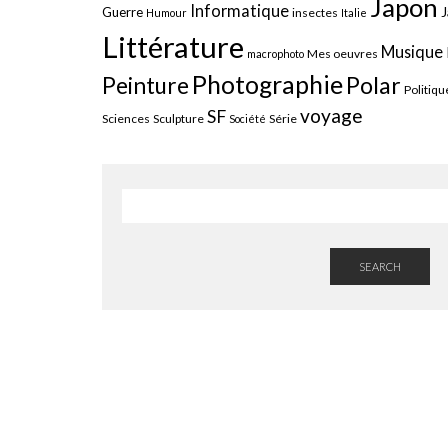
Japon
Informatique
J
Guerre
insectes
Humour
Italie
Littérature
Musique
Mes oeuvres
macrophoto
Photographie
Polar
Peinture
Politiqu
voyage
SF
Sciences
Sculpture
Série
Société
SEARCH