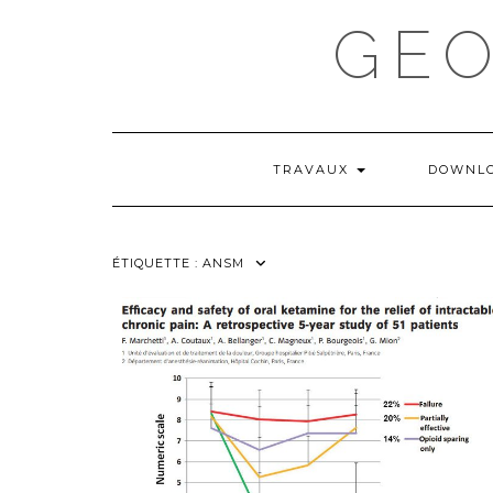
Skip
GE
to
content
TRAVAUX
DOWNL
ÉTIQUETTE :
ANSM