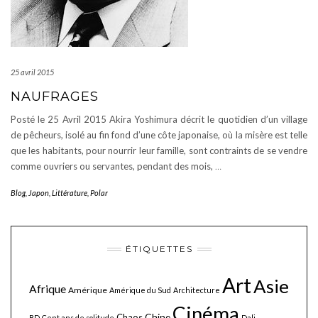
25 avril 2015
NAUFRAGES
Posté le 25 Avril 2015 Akira Yoshimura décrit le quotidien d’un village
de pêcheurs, isolé au fin fond d’une côte japonaise, où la misère est telle
que les habitants, pour nourrir leur famille, sont contraints de se vendre
comme ouvriers ou servantes, pendant des mois,
…
Blog
,
Japon
,
Littérature
,
Polar
ÉTIQUETTES
Art
Asie
Afrique
Amérique
Amérique du Sud
Architecture
Cinéma
Chine
Chaos
BD
Cent ans de solitude
Dali