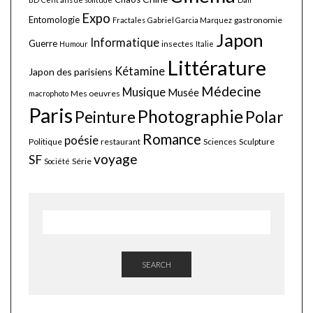
Expo
Entomologie
gastronomie
Fractales
Gabriel Garcia Marquez
Japon
Informatique
Guerre
insectes
Humour
Italie
Littérature
Kétamine
Japon des parisiens
Médecine
Musique
Musée
Mes oeuvres
macrophoto
Paris
Photographie
Polar
Peinture
Romance
poésie
Politique
restaurant
Sciences
Sculpture
voyage
SF
Série
Société
SEARCH