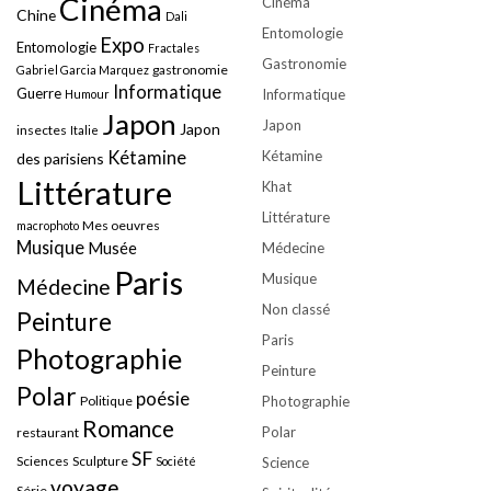
Cinéma
Cinéma
Chine
Dali
Entomologie
Expo
Entomologie
Fractales
Gastronomie
gastronomie
Gabriel Garcia Marquez
Informatique
Guerre
Informatique
Humour
Japon
Japon
Japon
insectes
Italie
Kétamine
Kétamine
des parisiens
Littérature
Khat
Littérature
Mes oeuvres
macrophoto
Musique
Musée
Médecine
Paris
Musique
Médecine
Non classé
Peinture
Paris
Photographie
Peinture
Polar
poésie
Politique
Photographie
Romance
Polar
restaurant
SF
Sciences
Sculpture
Société
Science
voyage
Série