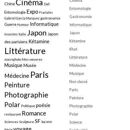
Cinéma
Cinéma
Chine
Dali
Entomologie
Expo
Entomologie
Fractales
Gastronomie
gastronomie
Gabriel Garcia Marquez
Informatique
Guerre
Informatique
Humour
Japon
Japon
Japon
insectes
Italie
Kétamine
Kétamine
des parisiens
Littérature
Khat
Littérature
Mes oeuvres
macrophoto
Musique
Musée
Médecine
Paris
Musique
Médecine
Non classé
Peinture
Paris
Photographie
Peinture
Polar
poésie
Politique
Photographie
Romance
Polar
restaurant
SF
Sciences
Sculpture
Société
Science
voyage
Série