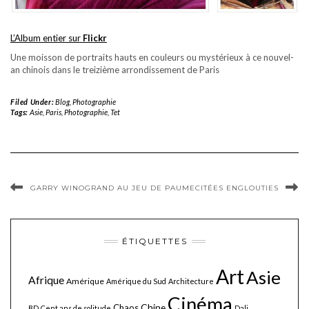
L’Album entier sur
Flickr
Une moisson de portraits hauts en couleurs ou mystérieux à ce nouvel-
an chinois dans le treizième arrondissement de Paris
Filed Under:
Blog
,
Photographie
Tags:
Asie
,
Paris
,
Photographie
,
Tet
GARRY WINOGRAND AU JEU DE PAUME
CITÉES ENGLOUTIES
ÉTIQUETTES
Art
Asie
Afrique
Amérique
Amérique du Sud
Architecture
Cinéma
Chine
Chaos
BD
Cent ans de solitude
Dali