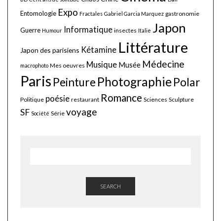
Expo
Entomologie
gastronomie
Fractales
Gabriel Garcia Marquez
Japon
Informatique
Guerre
insectes
Humour
Italie
Littérature
Kétamine
Japon des parisiens
Médecine
Musique
Musée
Mes oeuvres
macrophoto
Paris
Photographie
Polar
Peinture
Romance
poésie
Politique
restaurant
Sciences
Sculpture
voyage
SF
Série
Société
SEARCH