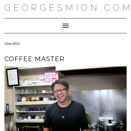
Skip
GEORGESMION.CO
to
content
Toggle Navigation
2 juin 2013
COFFEE MASTER