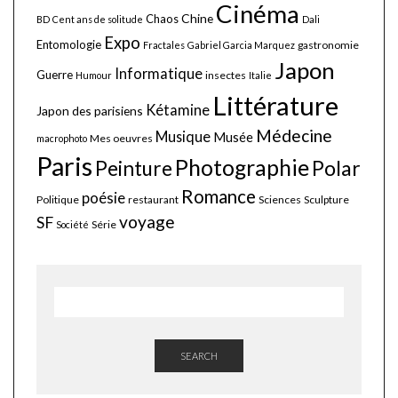
Cinéma
Chine
Chaos
BD
Cent ans de solitude
Dali
Expo
Entomologie
gastronomie
Fractales
Gabriel Garcia Marquez
Japon
Informatique
Guerre
insectes
Humour
Italie
Littérature
Kétamine
Japon des parisiens
Médecine
Musique
Musée
Mes oeuvres
macrophoto
Paris
Photographie
Polar
Peinture
Romance
poésie
Politique
restaurant
Sciences
Sculpture
voyage
SF
Série
Société
SEARCH