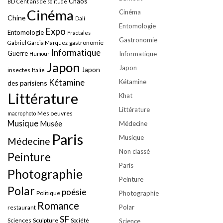
Chaos
BD
Cent ans de solitude
Cinéma
Cinéma
Chine
Dali
Entomologie
Expo
Entomologie
Fractales
Gastronomie
gastronomie
Gabriel Garcia Marquez
Informatique
Guerre
Informatique
Humour
Japon
Japon
Japon
insectes
Italie
Kétamine
Kétamine
des parisiens
Littérature
Khat
Littérature
Mes oeuvres
macrophoto
Musique
Musée
Médecine
Paris
Musique
Médecine
Non classé
Peinture
Paris
Photographie
Peinture
Polar
poésie
Politique
Photographie
Romance
Polar
restaurant
SF
Sciences
Sculpture
Société
Science