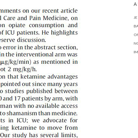
A
JE
BA
ON
N
IM