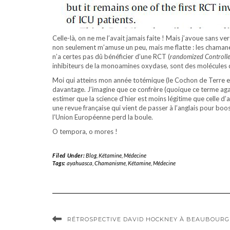
Celle-là, on ne me l’avait jamais faite ! Mais j’avoue sans
non seulement m’amuse un peu, mais me flatte : les chamanes
n’a certes pas dû bénéficier d’une RCT (
randomized Controll
inhibiteurs de la monoamines oxydase, sont des molécules dont
Moi qui atteins mon année totémique (le Cochon de Terre est
davantage. J’imagine que ce confrère (quoique ce terme aga
estimer que la science d’hier est moins légitime que celle d
une revue française qui vient de passer à l’anglais pour boos
l’Union Européenne perd la boule.
O tempora, o mores !
Filed Under:
Blog
,
Kétamine
,
Médecine
Tags:
ayahuasca
,
Chamanisme
,
Kétamine
,
Médecine
RÉTROSPECTIVE DAVID HOCKNEY À BEAUBOURG