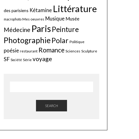
Littérature
Kétamine
des parisiens
Musique
Musée
Mes oeuvres
macrophoto
Paris
Peinture
Médecine
Photographie
Polar
Politique
Romance
poésie
restaurant
Sciences
Sculpture
voyage
SF
Série
Société
SEARCH