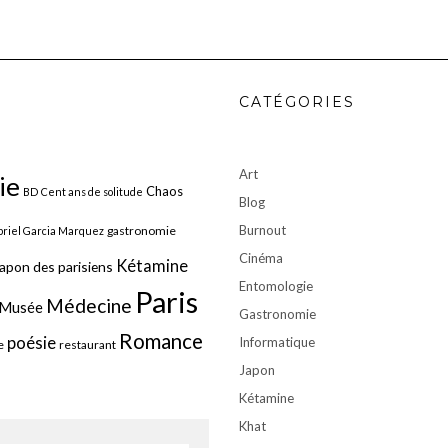
CATÉGORIES
Art
ie
Chaos
BD
Cent ans de solitude
Blog
Burnout
gastronomie
riel Garcia Marquez
Cinéma
Kétamine
apon des parisiens
Entomologie
Paris
Médecine
Musée
Gastronomie
Romance
poésie
Informatique
e
restaurant
Japon
Kétamine
Khat