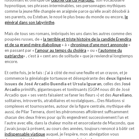
foisonnant et onirique de
Gabriel Garcia Marquez
, son vocabulaire
hypnotique, ses phrases interminables, ses personnages mythiques
comme la jeune fille changée en araignée parce qu’elle avait désobéi à
ses parents, ou Esteban, le noyé le plus beau du monde ou encore,
le
général dans son labyrinthe
.
Mais de tous ses romans, imbriqués les uns dans les autres comme des
poupées russes, de «
la terrible et triste histoire de la candide Erendira
et de sa grand mère diabolique
» à «
chronique d’une mort annoncée
»
en passant par «
l’amour au temps du choléra
» ou «
l’automne du
patriarche
« , c’est à « cent ans de solitude » que je reviendrai longtemps
encore.
Et cette fois, je le fais : j’ai à côté de moi une feuille et un crayon, et je
commence la généalogie tortueuse et désespérante des
deux lignées
issues de José Arcadio Buendia et Ursula Iguaran
, celles des
José
Arcadio
primitifs, gigantesques et tonitruants (GGM nous dit de José
Arcadio que « ses vents faisaient se faner les fleurs ») et des
Aureliano
,
solitaires, introvertis, atrabiliaires et nostalgiques… Des filiations si
complexes et tournoyantes, autour de la figure centrale, mythique elle
aussi, de Pilar Ternera, dont les phéromones affolèrent suffisamment
chacun des deux frères pour qu’ils engendrent successivement l’un et
l’autre avec elle, dans la chaleur moite et ensorcelante de Macondo, que
j’avais jusqu’à présent, au cours des années, toujours renoncé à bâtir cet
indispensable viatique
auquel, je l’espère, mon abnégation vous