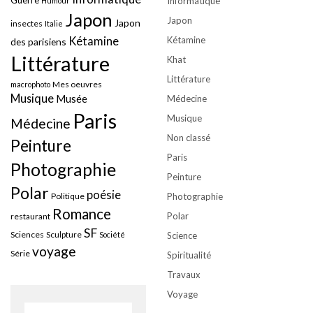
Guerre
Informatique
Humour
Japon
Japon
Japon
insectes
Italie
Kétamine
Kétamine
des parisiens
Littérature
Khat
Littérature
Mes oeuvres
macrophoto
Musique
Musée
Médecine
Paris
Musique
Médecine
Non classé
Peinture
Paris
Photographie
Peinture
Polar
poésie
Politique
Photographie
Romance
Polar
restaurant
SF
Sciences
Sculpture
Société
Science
voyage
Série
Spiritualité
Travaux
Voyage