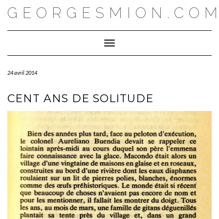
Skip
GEORGESMION.CO
to
content
Toggle Navigation
24 avril 2014
CENT ANS DE SOLITUDE