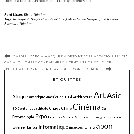
donnera bientôt un accès aussi rare que bénévole.
Filed Under:
Blog
,
Littérature
Tags:
Amérique du Sud
,
Cent ans de solitude
,
Gabriel Garcia Marquez
,
José Arcadio
Buendia
,
Littérature
GABRIEL GARCIA MARQUEZ A REJOINT JOSÉ ARCADIO BUENDIA
CAR AUX LIGNÉES CONDAMNÉES À CENT ANS DE SOLITUDE, IL
N’ÉTAIT PAS DONNÉ SUR TERRE DE SECONDE CHANCE.
ÉTIQUETTES
Art
Asie
Afrique
Amérique
Amérique du Sud
Architecture
Cinéma
Chine
Chaos
BD
Cent ans de solitude
Dali
Expo
Entomologie
gastronomie
Fractales
Gabriel Garcia Marquez
Japon
Informatique
Guerre
insectes
Humour
Italie