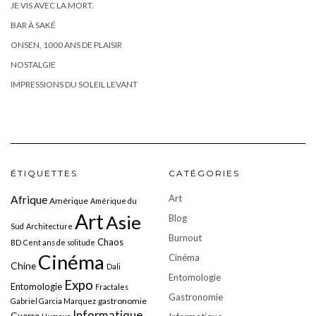
JE VIS AVEC LA MORT.
BAR À SAKÉ
ONSEN, 1000 ANS DE PLAISIR
NOSTALGIE
IMPRESSIONS DU SOLEIL LEVANT
ÉTIQUETTES
CATÉGORIES
Art
Afrique
Amérique
Amérique du
Art
Asie
Blog
Sud
Architecture
Burnout
Chaos
BD
Cent ans de solitude
Cinéma
Cinéma
Chine
Dali
Entomologie
Expo
Entomologie
Fractales
Gastronomie
gastronomie
Gabriel Garcia Marquez
Informatique