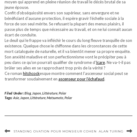
moyen qui apprend en pleine réunion de travail le décès brutal de sa
jeune épouse.
Confit d’obséquiosité envers son supérieur, sans envergure et ne
bénéficiant d’aucune protection, il espère gravir l’échelle sociale à la
force de son seul mérite. Se refusant la plupart des menus plaisirs, il
passe plus de temps que nécessaire au travail, et on ne lui connait aucun
écart de conduite.
Le deuil qui le frappe va infléchir le cours du long fleuve tranquille de son
existence. Quelque chose le chiffonne dans les circonstances de cette
mort cataloguée de naturelle, et il va bientôt mener sa propre enquête.
Son anxiété maladive et son perfectionnisme vont le précipiter peu à
peu dans ce qu’on pourrait qualifier de syndrome d’
Icare
. Ne va-t-il pas
brûler ses ailes en se rapprochant trop près de la vérité ?
Ce roman
hitchcock
esque montre comment l’ascenseur social peut se
transformer soudainement en
ascenseur pour l’échafaud
.
Filed Under:
Blog
,
Japon
,
Littérature
,
Polar
Tags:
Asie
,
Japon
,
Littérature
,
Matsumoto
,
Polar
STANDING OVATION POUR MONSIEUR COHEN
ALAN TURING