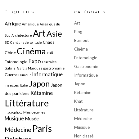
ÉTIQUETTES
CATÉGORIES
Art
Afrique
Amérique
Amérique du
Art
Asie
Blog
Sud
Architecture
Burnout
Chaos
BD
Cent ans de solitude
Cinéma
Cinéma
Chine
Dali
Entomologie
Expo
Entomologie
Fractales
Gastronomie
gastronomie
Gabriel Garcia Marquez
Informatique
Guerre
Informatique
Humour
Japon
Japon
Japon
insectes
Italie
Kétamine
Kétamine
des parisiens
Littérature
Khat
Littérature
Mes oeuvres
macrophoto
Musique
Musée
Médecine
Paris
Musique
Médecine
Non classé