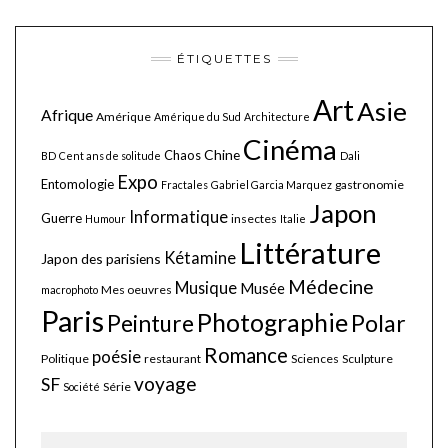
ÉTIQUETTES
Art
Asie
Afrique
Amérique
Amérique du Sud
Architecture
Cinéma
Chine
Chaos
BD
Cent ans de solitude
Dali
Expo
Entomologie
gastronomie
Fractales
Gabriel Garcia Marquez
Japon
Informatique
Guerre
insectes
Humour
Italie
Littérature
Kétamine
Japon des parisiens
Médecine
Musique
Musée
Mes oeuvres
macrophoto
Paris
Photographie
Polar
Peinture
Romance
poésie
Politique
restaurant
Sciences
Sculpture
voyage
SF
Série
Société